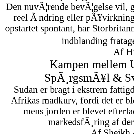
Den nuvÃ¦rende bevÃ¦gelse vil, 
reel Ã¦ndring eller pÃ¥virknin
opstartet spontant, har Storbritan
indblanding fratag
Af Hi
Kampen mellem U
SpÃ¸rgsmÃ¥l & Sva
Sudan er bragt i ekstrem fattigd
Afrikas madkurv, fordi det er bl
mens jorden er blevet efterl
markedsfÃ¸ring af dere
Af Sheikh 