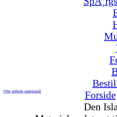
SpÃ¸rg
H
Mu
F
B
Bestil
Ofte stillede spørgsmål
Forside
Den Isl