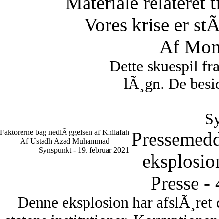
Materiale relateret 
Vores krise er st
Af Mon
Dette skuespil fr
lÃ¸gn. De besid
Sy
Faktorerne bag nedlÃ¦ggelsen af Khilafah
Pressemedd
Af Ustadh Azad Muhammad
Synspunkt - 19. februar 2021
eksplosio
Presse -
Denne eksplosion har afslÃ¸ret