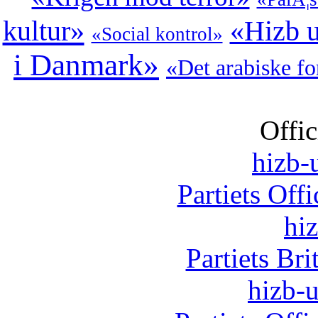
kultur»
«Hizb u
«Social kontrol»
i Danmark»
«Det arabiske f
Offic
hizb-u
Partiets Off
hi
Partiets Br
hizb-u