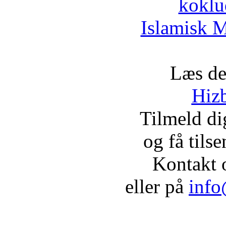
koklu
Islamisk M
Læs de
Hizb
Tilmeld d
og få tils
Kontakt 
eller på
info