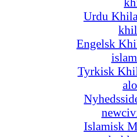
kh
Urdu Khil
khi
Engelsk Khi
islam
Tyrkisk Khi
al
Nyhedssid
newciv
Islamisk M