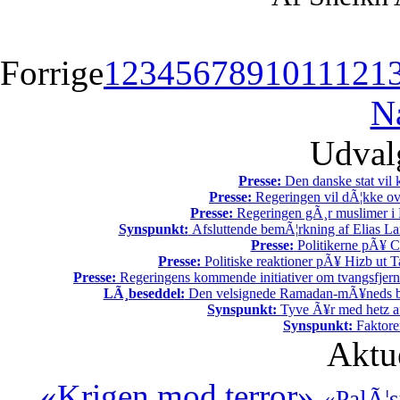
Forrige
1
2
3
4
5
6
7
8
9
10
11
12
1
N
Udvalg
Presse:
Den danske stat vil kr
Presse:
Regeringen vil dÃ¦kke ov
Presse:
Regeringen gÃ¸r muslimer i 
Synspunkt:
Afsluttende bemÃ¦rkning af Elias La
Presse:
Politikerne pÃ¥ Ch
Presse:
Politiske reaktioner pÃ¥ Hizb ut Ta
Presse:
Regeringens kommende initiativer om tvangsfjerne
LÃ¸beseddel:
Den velsignede Ramadan-mÃ¥neds beg
Synspunkt:
Tyve Ã¥r med hetz af
Synspunkt:
Faktore
Aktu
«Krigen mod terror»
«PalÃ¦s