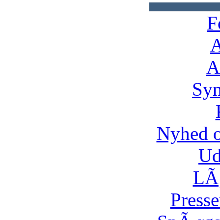
F
A
A
Syn
Nyhed 
Ud
LÃ¸
Presse