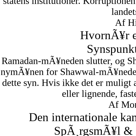
statens institutioner. Korruptionen 
lande
Af Hi
HvornÃ¥r er
Synspunkt
Ramadan-mÃ¥neden slutter, og S
nymÃ¥nen for Shawwal-mÃ¥neden i
dette syn. Hvis ikke det er muligt
eller lignende, fas
Af Mon
Den internationale ka
SpÃ¸rgsmÃ¥l & S