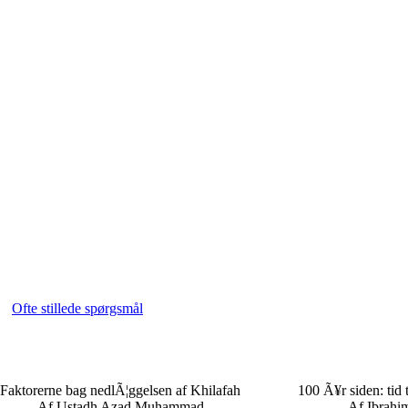
Ofte stillede spørgsmål
Faktorerne bag nedlÃ¦ggelsen af Khilafah
100 Ã¥r siden: tid t
Af Ustadh Azad Muhammad
Af Ibrahi