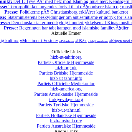
punkt:
Del 1: Tyve Ã¥r med hetz mod Islam og muslimer: Kendsgerni
sse:
Terrorpolitikken anvendes fortsat til at dÃ¦monisere Islam og musl
Presse:
Politikerne pÃ¥ Christiansborg erklÃ¦rer kulturel bankerot
sse:
Statsministerens beskyldninger om antisemitisme er udtryk for isl
esse:
Den danske stat er medskyldig i undertrykkelsen af Kinas musli
Presse:
Regeringen har tabt kampen mod islamiske familievÃ¦rdier
Aktuelle Emner
lig kultur»
«Muslimer i Vesten»
«USA»
«Krigen mod t
«Pakistan»
«Afghanistan»
Officielle Links
hizb-ut-tahrir.org
Partiets Officielle Hjemmeside
hizb.org.uk
Partiets Britiske Hjemmeside
hizb-ut-tahrir.info
Partiets Officielle Mediekontor
hizb-america.org
Partiets Amerikanske Hjemmeside
turkiyevilayeti.org
Partiets Tyrkiske Hjemmeside
hizb-ut-tahrir.nl
Partiets Hollandske Hjemmeside
hizb-australia.org
Partiets Australske Hjemmeside
Andre Links