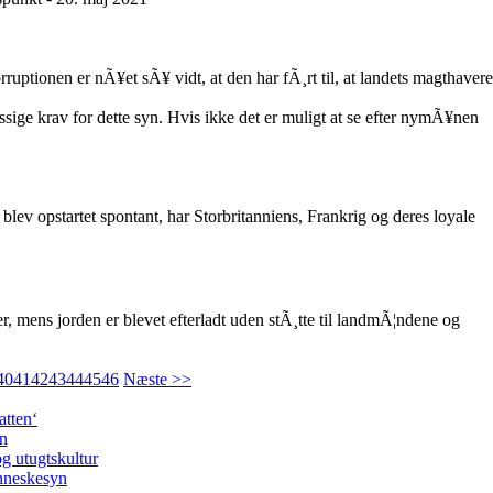
ruptionen er nÃ¥et sÃ¥ vidt, at den har fÃ¸rt til, at landets magthavere
 krav for dette syn. Hvis ikke det er muligt at se efter nymÃ¥nen
ev opstartet spontant, har Storbritanniens, Frankrig og deres loyale
ter, mens jorden er blevet efterladt uden stÃ¸tte til landmÃ¦ndene og
40
41
42
43
44
45
46
Næste >>
atten‘
en
g utugtskultur
enneskesyn