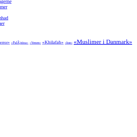
ngerne
imer
amhad
mer
«Muslimer i Danmark»
«Khilafah»
error»
«PalÃ¦stina»
«Yemen»
«Iran»