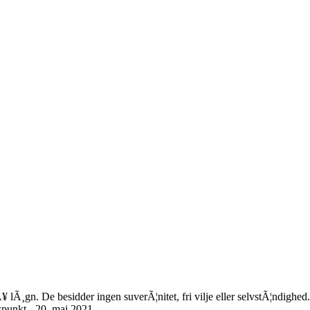
¥ lÃ¸gn. De besidder ingen suverÃ¦nitet, fri vilje eller selvstÃ¦ndighed.
punkt - 20. maj 2021