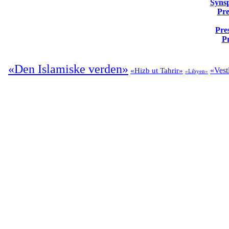
Syns
Pre
Pre
Pr
«Den Islamiske verden»
«Vest
«Hizb ut Tahrir»
«Libyen»