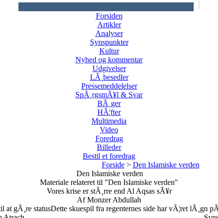
Forsiden
Artikler
Analyser
Synspunkter
Kultur
Nyhed og kommentar
Udgivelser
LÃ¸besedler
Pressemeddelelser
SpÃ¸rgsmÃ¥l & Svar
BÃ¸ger
HÃ¦fter
Multimedia
Video
Foredrag
Billeder
Bestil et foredrag
Forside
>
Den Islamiske verden
Den Islamiske verden
Materiale relateret til "Den Islamiske verden"
Vores krise er stÃ¸rre end Al Aqsas sÃ¥r
Af Monzer Abdullah
il at gÃ¸re status
Dette skuespil fra regenternes side har vÃ¦ret lÃ¸gn pÃ
m Atrach
Syns