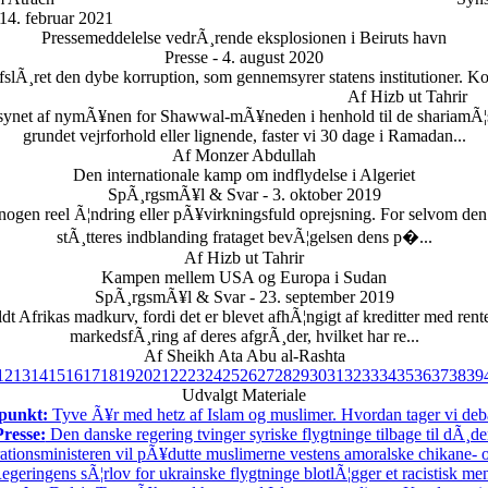
14. februar 2021
Pressemeddelelse vedrÃ¸rende eksplosionen i Beiruts havn
Presse - 4. august 2020
slÃ¸ret den dybe korruption, som gennemsyrer statens institutioner. Kor
Af Hizb ut Tahrir
 af nymÃ¥nen for Shawwal-mÃ¥neden i henhold til de shariamÃ¦ssige
grundet vejrforhold eller lignende, faster vi 30 dage i Ramadan...
Af Monzer Abdullah
Den internationale kamp om indflydelse i Algeriet
SpÃ¸rgsmÃ¥l & Svar - 3. oktober 2019
en reel Ã¦ndring eller pÃ¥virkningsfuld oprejsning. For selvom den bl
stÃ¸tteres indblanding frataget bevÃ¦gelsen dens p�...
Af Hizb ut Tahrir
Kampen mellem USA og Europa i Sudan
SpÃ¸rgsmÃ¥l & Svar - 23. september 2019
aldt Afrikas madkurv, fordi det er blevet afhÃ¦ngigt af kreditter med ren
markedsfÃ¸ring af deres afgrÃ¸der, hvilket har re...
Af Sheikh Ata Abu al-Rashta
12
13
14
15
16
17
18
19
20
21
22
23
24
25
26
27
28
29
30
31
32
33
34
35
36
37
38
39
Udvalgt Materiale
punkt:
Tyve Ã¥r med hetz af Islam og muslimer. Hvordan tager vi deb
Presse:
Den danske regering tvinger syriske flygtninge tilbage til dÃ¸d
ationsministeren vil pÃ¥dutte muslimerne vestens amoralske chikane- o
geringens sÃ¦rlov for ukrainske flygtninge blotlÃ¦gger et racistisk m