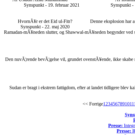
Synspunkt - 19. februar 2021
Synspunkt - 
HvornÃ¥r er det Eid ul-Fitr?
Denne eksplosion har af
Synspunkt - 22. maj 2020
Ramadan-mÃ¥neden slutter, og Shawwal-mÃ¥neden begynder ved synet
Den nuvÃ¦rende bevÃ¦gelse vil, grundet ovenstÃ¥ende, ikke skabe nog
Sudan er bragt i ekstrem fattigdom, efter at landet tidligere blev k
<< Forrige
1
2
3
4
5
6
7
8
9
10
11
Syns
Presse:
Integr
Presse:
Re