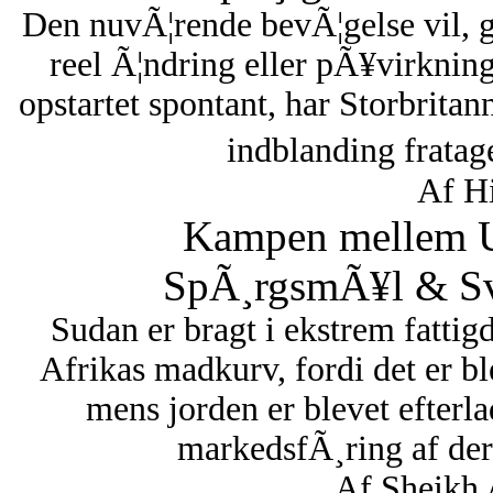
Den nuvÃ¦rende bevÃ¦gelse vil, 
reel Ã¦ndring eller pÃ¥virknin
opstartet spontant, har Storbritan
indblanding fratag
Af Hi
Kampen mellem U
SpÃ¸rgsmÃ¥l & Sva
Sudan er bragt i ekstrem fattigd
Afrikas madkurv, fordi det er bl
mens jorden er blevet efterl
markedsfÃ¸ring af dere
Af Sheikh 