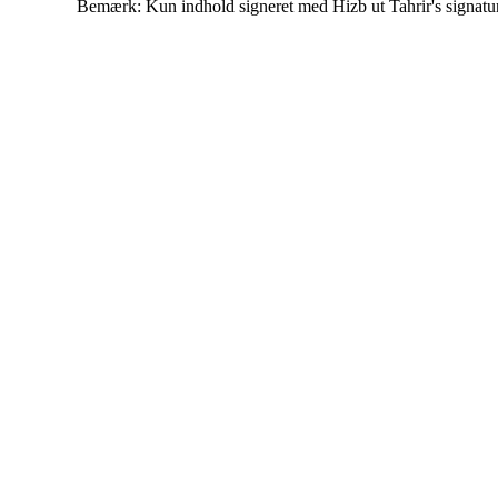
Bemærk: Kun indhold signeret med Hizb ut Tahrir's signatur af