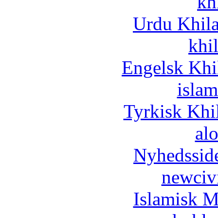
kh
Urdu Khil
khi
Engelsk Khi
islam
Tyrkisk Khi
al
Nyhedssid
newciv
Islamisk M