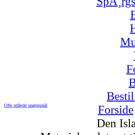
SpÃ¸rg
H
Mu
F
B
Bestil
Ofte stillede spørgsmål
Forside
Den Isl