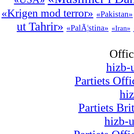
«Krigen mod terror»
«Pakistan»
ut Tahrir»
«PalÃ¦stina»
«Iran»
Offic
hizb-u
Partiets Off
hi
Partiets Br
hizb-u