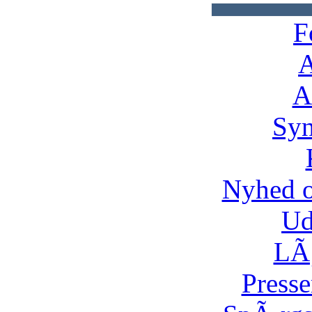
F
A
A
Syn
Nyhed 
Ud
LÃ¸
Presse