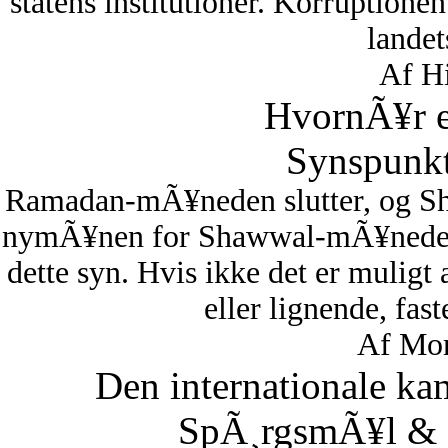
statens institutioner. Korruptionen 
lande
Af Hi
HvornÃ¥r er
Synspunkt
Ramadan-mÃ¥neden slutter, og S
nymÃ¥nen for Shawwal-mÃ¥neden i
dette syn. Hvis ikke det er muligt
eller lignende, fas
Af Mon
Den internationale ka
SpÃ¸rgsmÃ¥l & S