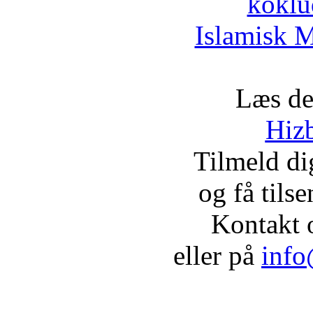
koklu
Islamisk M
Læs de
Hizb
Tilmeld d
og få tils
Kontakt 
eller på
info