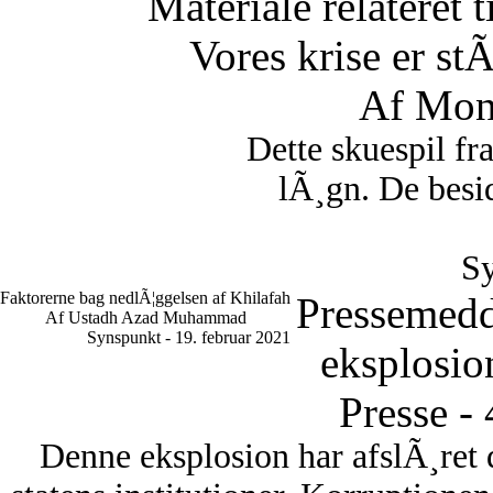
Materiale relateret 
Vores krise er st
Af Mon
Dette skuespil fr
lÃ¸gn. De besid
Sy
Faktorerne bag nedlÃ¦ggelsen af Khilafah
Pressemedd
Af Ustadh Azad Muhammad
Synspunkt - 19. februar 2021
eksplosio
Presse -
Denne eksplosion har afslÃ¸ret