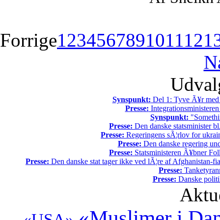
Forrige
1
2
3
4
5
6
7
8
9
10
11
12
1
N
Udvalg
Synspunkt:
Del 1: Tyve Ã¥r med 
Presse:
Integrationsministeren
Synspunkt:
"Somethin
Presse:
Den danske statsminister bl
Presse:
Regeringens sÃ¦rlov for ukrain
Presse:
Den danske regering unde
Presse:
Statsministeren Ã¥bner Fol
Presse:
Den danske stat tager ikke ved lÃ¦re af Afghanistan-fia
Presse:
Tanketyrann
Presse:
Danske politi
Aktu
«Muslimer i Da
«USA»