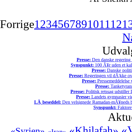
Forrige
1
2
3
4
5
6
7
8
9
10
11
12
1
N
Udvalg
Presse:
Den danske regering tv
Synspunkt:
100 Ã¥r uden et kali
Presse:
Danske politi
Presse:
Regeringen vil dÃ¦kke ov
Presse:
Pressemeddelelse v
Presse:
Tanketyrann
Presse:
Politisk retssag udstiller
Presse:
Landets gymnasier vide
LÃ¸beseddel:
Den velsignede Ramadan-mÃ¥neds beg
Synspunkt:
Faktore
Aktu
«V
«Khilafah»
«Syrien»
«Iran»