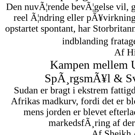
Den nuvÃ¦rende bevÃ¦gelse vil, 
reel Ã¦ndring eller pÃ¥virknin
opstartet spontant, har Storbritan
indblanding fratag
Af Hi
Kampen mellem U
SpÃ¸rgsmÃ¥l & Sva
Sudan er bragt i ekstrem fattigd
Afrikas madkurv, fordi det er bl
mens jorden er blevet efterl
markedsfÃ¸ring af dere
Af Sheikh 