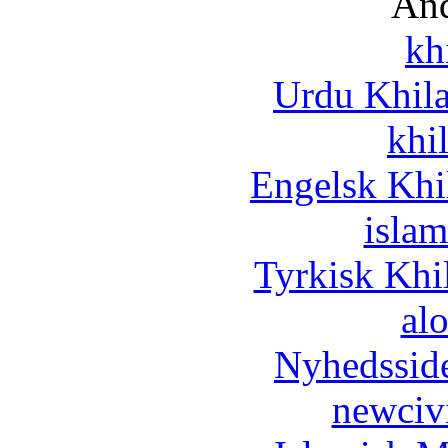
And
kh
Urdu Khil
khi
Engelsk Khi
islam
Tyrkisk Khi
al
Nyhedssid
newciv