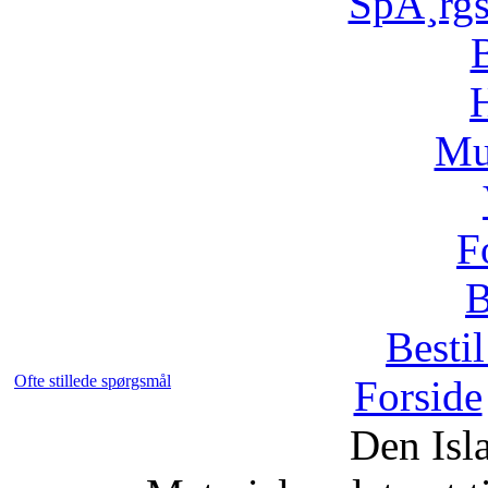
SpÃ¸rg
H
Mu
F
B
Bestil
Ofte stillede spørgsmål
Forside
Den Isl