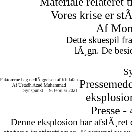
Materiale relateret 
Vores krise er st
Af Mon
Dette skuespil fr
lÃ¸gn. De besid
Sy
Faktorerne bag nedlÃ¦ggelsen af Khilafah
Pressemedd
Af Ustadh Azad Muhammad
Synspunkt - 19. februar 2021
eksplosio
Presse -
Denne eksplosion har afslÃ¸ret