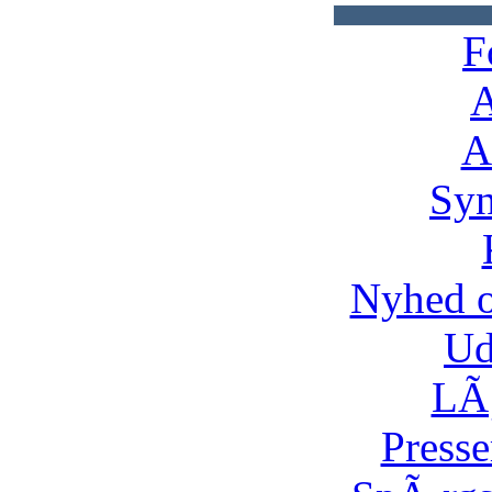
F
A
A
Syn
Nyhed 
Ud
LÃ¸
Presse