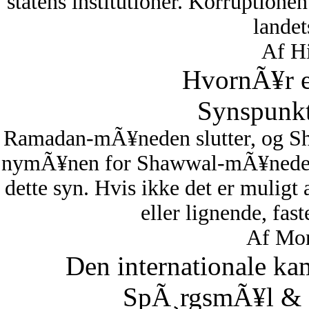
statens institutioner. Korruptionen 
lande
Af Hi
HvornÃ¥r er
Synspunkt
Ramadan-mÃ¥neden slutter, og S
nymÃ¥nen for Shawwal-mÃ¥neden i
dette syn. Hvis ikke det er muligt
eller lignende, fas
Af Mon
Den internationale ka
SpÃ¸rgsmÃ¥l & S