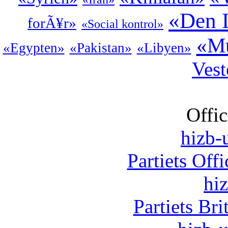
«Den I
forÃ¥r»
«Social kontrol»
«Mu
«Egypten»
«Pakistan»
«Libyen»
Vest
Offic
hizb-u
Partiets Off
hi
Partiets Br