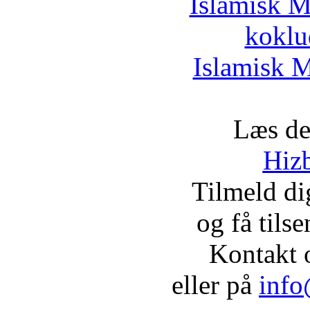
Islamisk M
koklu
Islamisk M
Læs de
Hizb
Tilmeld d
og få tils
Kontakt 
eller på
info