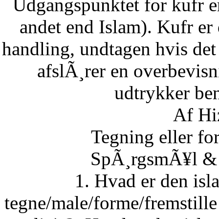
Udgangspunktet for kufr er
andet end Islam). Kufr er 
handling, undtagen hvis det 
afslÃ¸rer en overbevisn
udtrykker ben
Af Hi
Tegning eller fo
SpÃ¸rgsmÃ¥l & S
1. Hvad er den isla
tegne/male/forme/fremstille 