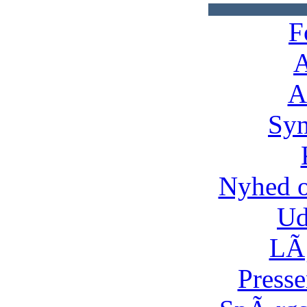
F
A
A
Syn
Nyhed 
Ud
LÃ¸
Presse