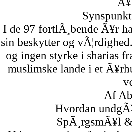
Ã¥r
Synspunkt 
I de 97 fortlÃ¸bende Ã¥r ha
sin beskytter og vÃ¦rdighed.
og ingen styrke i sharias fr
muslimske lande i et Ã¥rh
ve
Af Ab
Hvordan undgÃ¥r
SpÃ¸rgsmÃ¥l & S