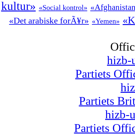
kultur»
«Afghanista
«Social kontrol»
«K
«Det arabiske forÃ¥r»
«Yemen»
Offic
hizb-u
Partiets Off
hi
Partiets Br
hizb-u
Partiets Off