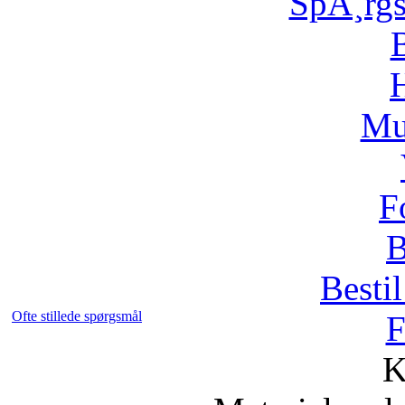
SpÃ¸rg
H
Mu
F
B
Bestil
Ofte stillede spørgsmål
F
K