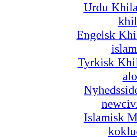
Urdu Khil
khi
Engelsk Khi
islam
Tyrkisk Khi
al
Nyhedssid
newciv
Islamisk M
koklu