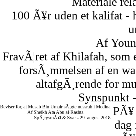
Materiale rela
100 Ã¥r uden et kalifat - 
u
Af Youn
FravÃ¦ret af Khilafah, som e
forsÃ¸mmelsen af en waaj
altafgÃ¸rende for m
Synspunkt -
Beviser for, at Musab Bin Umair sÃ¸gte nussrah i Medina
PÃ¥
Af Sheikh Ata Abu al-Rashta
SpÃ¸rgsmÃ¥l & Svar - 29. august 2018
dag 