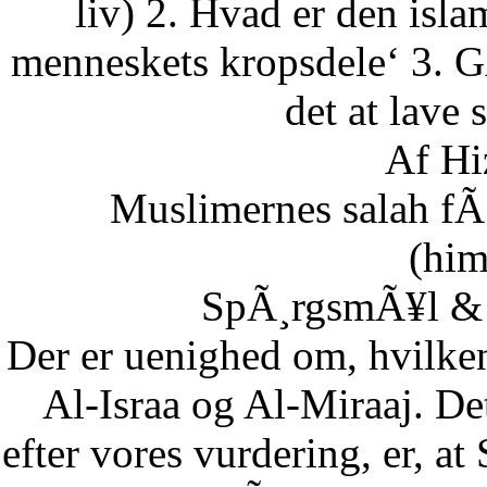
liv) 2. Hvad er den isla
menneskets kropsdele‘ 3. G
det at lave 
Af Hi
Muslimernes salah fÃ¸
(him
SpÃ¸rgsmÃ¥l & S
Der er uenighed om, hvilke
Al-Israa og Al-Miraaj. De
efter vores vurdering, er, a