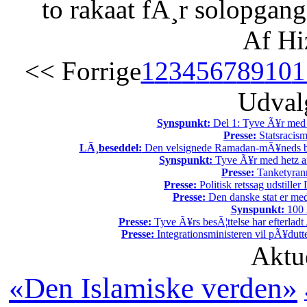
to rakaat fÃ¸r solopgang
Af Hi
<< Forrige
1
2
3
4
5
6
7
8
9
10
1
Udvalg
Synspunkt:
Del 1: Tyve Ã¥r med 
Presse:
Statsracis
LÃ¸beseddel:
Den velsignede Ramadan-mÃ¥neds beg
Synspunkt:
Tyve Ã¥r med hetz af
Presse:
Tanketyrann
Presse:
Politisk retssag udstiller
Presse:
Den danske stat er med
Synspunkt:
100 Ã
Presse:
Tyve Ã¥rs besÃ¦ttelse har efterladt 
Presse:
Integrationsministeren vil pÃ¥dutt
Aktu
«Den Islamiske verden»