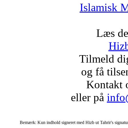
Islamisk M
Læs de
Hizb
Tilmeld d
og få tils
Kontakt 
eller på
info
Bemærk: Kun indhold signeret med Hizb ut Tahrir's signatur af