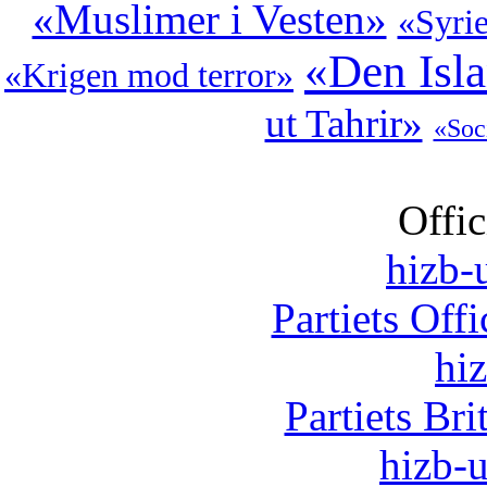
«Muslimer i Vesten»
«Syri
«Den Isl
«Krigen mod terror»
ut Tahrir»
«Soc
Offic
hizb-u
Partiets Off
hi
Partiets Br
hizb-u