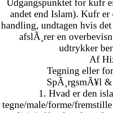
Udgangspunktet for kufr er
andet end Islam). Kufr er 
handling, undtagen hvis det 
afslÃ¸rer en overbevisn
udtrykker ben
Af Hi
Tegning eller fo
SpÃ¸rgsmÃ¥l & S
1. Hvad er den isla
tegne/male/forme/fremstille 