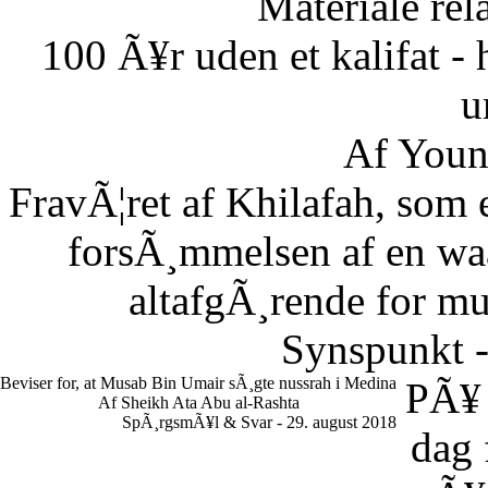
Materiale rela
100 Ã¥r uden et kalifat - 
u
Af Youn
FravÃ¦ret af Khilafah, som e
forsÃ¸mmelsen af en waaj
altafgÃ¸rende for m
Synspunkt -
Beviser for, at Musab Bin Umair sÃ¸gte nussrah i Medina
PÃ¥
Af Sheikh Ata Abu al-Rashta
SpÃ¸rgsmÃ¥l & Svar - 29. august 2018
dag 