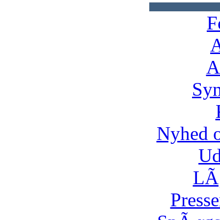
F
A
A
Syn
Nyhed 
Ud
LÃ¸
Presse