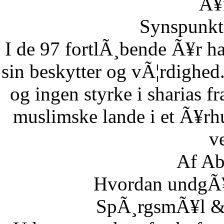
Ã¥r
Synspunkt 
I de 97 fortlÃ¸bende Ã¥r ha
sin beskytter og vÃ¦rdighed.
og ingen styrke i sharias fr
muslimske lande i et Ã¥rh
ve
Af Ab
Hvordan undgÃ¥r
SpÃ¸rgsmÃ¥l & S