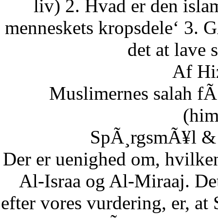
liv) 2. Hvad er den isla
menneskets kropsdele‘ 3. G
det at lave 
Af Hi
Muslimernes salah fÃ¸
(him
SpÃ¸rgsmÃ¥l & S
Der er uenighed om, hvilke
Al-Israa og Al-Miraaj. De
efter vores vurdering, er, a