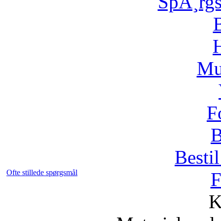
SpÃ¸rg
H
Mu
F
B
Bestil
Ofte stillede spørgsmål
F
K