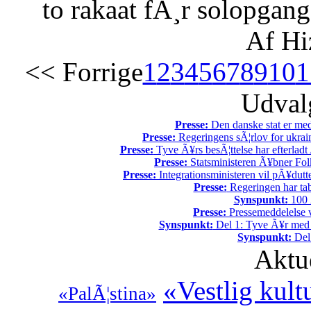
to rakaat fÃ¸r solopgang
Af Hi
<< Forrige
1
2
3
4
5
6
7
8
9
10
1
Udvalg
Presse:
Den danske stat er med
Presse:
Regeringens sÃ¦rlov for ukrain
Presse:
Tyve Ã¥rs besÃ¦ttelse har efterladt 
Presse:
Statsministeren Ã¥bner Fol
Presse:
Integrationsministeren vil pÃ¥dutt
Presse:
Regeringen har tab
Synspunkt:
100 Ã
Presse:
Pressemeddelelse v
Synspunkt:
Del 1: Tyve Ã¥r med 
Synspunkt:
Del 
Aktu
«Vestlig kult
«PalÃ¦stina»