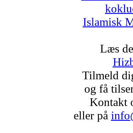
koklu
Islamisk M
Læs de
Hizb
Tilmeld d
og få tils
Kontakt 
eller på
info