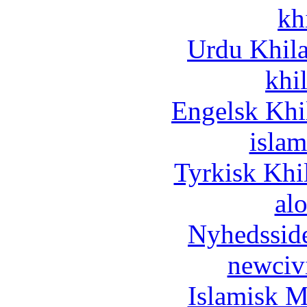
kh
Urdu Khil
khi
Engelsk Khi
islam
Tyrkisk Khi
al
Nyhedssid
newciv
Islamisk M