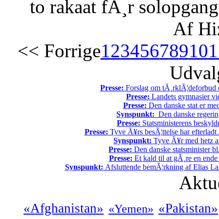
to rakaat fÃ¸r solopgang
Af Hi
<< Forrige
1
2
3
4
5
6
7
8
9
10
1
Udvalg
Presse:
Forslag om tÃ¸rklÃ¦deforbud e
Presse:
Landets gymnasier vide
Presse:
Den danske stat er med
Synspunkt:
Den danske regering 
Presse:
Statsministerens beskyld
Presse:
Tyve Ã¥rs besÃ¦ttelse har efterladt 
Synspunkt:
Tyve Ã¥r med hetz af
Presse:
Den danske statsminister bl
Presse:
Et kald til at gÃ¸re en end
Synspunkt:
Afsluttende bemÃ¦rkning af Elias La
Aktu
«Afghanistan»
«Pakistan»
«Yemen»