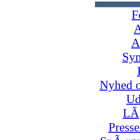
F
A
A
Syn
Nyhed 
Ud
LÃ¸
Presse