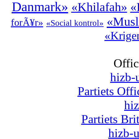
Danmark»
«Khilafah»
«
«Musl
forÃ¥r»
«Social kontrol»
«Krige
Offic
hizb-u
Partiets Off
hi
Partiets Br
hizb-u