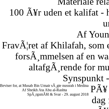
Materiale rela
100 Ã¥r uden et kalifat - 
u
Af Youn
FravÃ¦ret af Khilafah, som e
forsÃ¸mmelsen af en waaj
altafgÃ¸rende for m
Synspunkt -
Beviser for, at Musab Bin Umair sÃ¸gte nussrah i Medina
PÃ¥
Af Sheikh Ata Abu al-Rashta
SpÃ¸rgsmÃ¥l & Svar - 29. august 2018
dag 