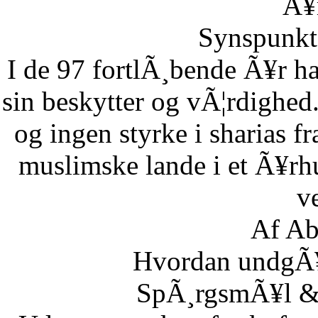
Ã¥r
Synspunkt 
I de 97 fortlÃ¸bende Ã¥r ha
sin beskytter og vÃ¦rdighed.
og ingen styrke i sharias fr
muslimske lande i et Ã¥rh
ve
Af Ab
Hvordan undgÃ¥r
SpÃ¸rgsmÃ¥l & S