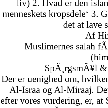
liv) 2. Hvad er den isla
menneskets kropsdele‘ 3. G
det at lave 
Af Hi
Muslimernes salah fÃ¸
(him
SpÃ¸rgsmÃ¥l & S
Der er uenighed om, hvilke
Al-Israa og Al-Miraaj. De
efter vores vurdering, er, a