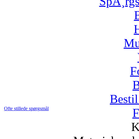
SpÃ¸rg
H
Mu
F
B
Bestil
Ofte stillede spørgsmål
F
K