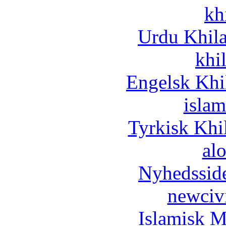
kh
Urdu Khil
khi
Engelsk Khi
islam
Tyrkisk Khi
al
Nyhedssid
newciv
Islamisk M