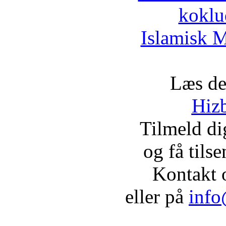
koklu
Islamisk M
Læs de
Hizb
Tilmeld d
og få tils
Kontakt 
eller på
info