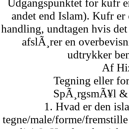
Udgangspunktet for kufr er
andet end Islam). Kufr er 
handling, undtagen hvis det 
afslÃ¸rer en overbevisn
udtrykker ben
Af Hi
Tegning eller fo
SpÃ¸rgsmÃ¥l & S
1. Hvad er den isla
tegne/male/forme/fremstille 