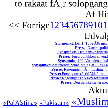
to rakaat fÃ¸r solopgang
Af Hi
<< Forrige
1
2
3
4
5
6
7
8
9
10
1
Udvalg
Synspunkt:
Del 1: Tyve Ã¥r med 
Presse:
Danske politi
Synspunkt:
Den danske regering 
Presse:
Terrorpolitikken anvende
Synspunkt:
100 Ã¥r uden et kali
Synspunkt:
Afsluttende bemÃ¦rkning af Elias La
Presse:
Regeringen gÃ¸r muslimer i 
Presse:
Forslag om tÃ¸rklÃ¦deforbud e
Presse:
Regeringens sÃ¦rlov for ukrain
Presse:
Den danske stat er med
Aktu
«Muslim
«PalÃ¦stina»
«Pakistan»