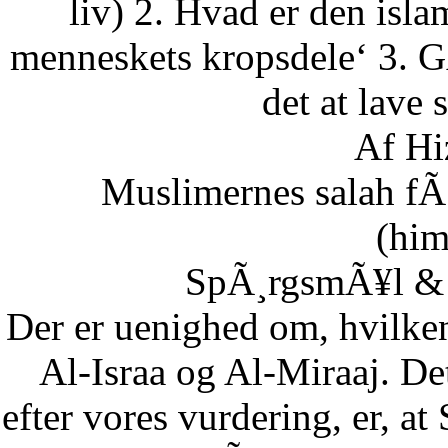
liv) 2. Hvad er den isla
menneskets kropsdele‘ 3. G
det at lave 
Af Hi
Muslimernes salah fÃ¸
(him
SpÃ¸rgsmÃ¥l & S
Der er uenighed om, hvilke
Al-Israa og Al-Miraaj. De
efter vores vurdering, er, a