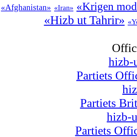
«Krigen mod 
«Afghanistan»
«Iran»
«Hizb ut Tahrir»
«Y
Offic
hizb-u
Partiets Off
hi
Partiets Br
hizb-u
Partiets Off