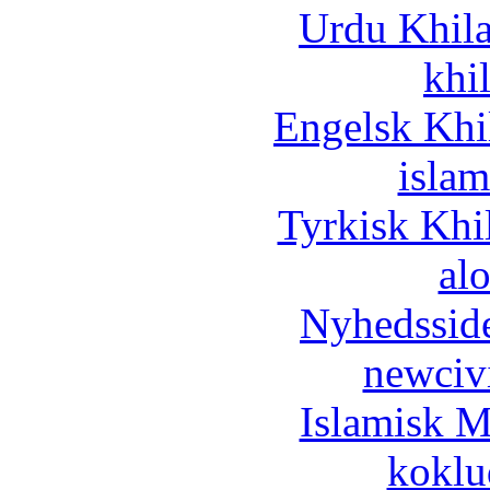
Urdu Khil
khi
Engelsk Khi
islam
Tyrkisk Khi
al
Nyhedssid
newciv
Islamisk M
koklu