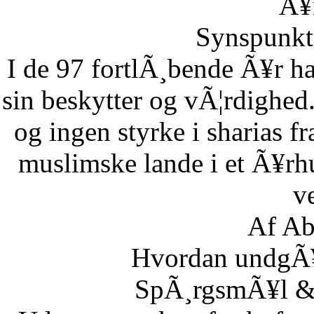
Ã¥r
Synspunkt 
I de 97 fortlÃ¸bende Ã¥r ha
sin beskytter og vÃ¦rdighed.
og ingen styrke i sharias fr
muslimske lande i et Ã¥rh
ve
Af Ab
Hvordan undgÃ¥r
SpÃ¸rgsmÃ¥l & S