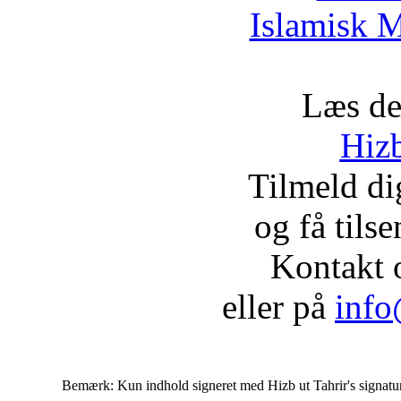
Islamisk M
Læs de
Hizb
Tilmeld d
og få tils
Kontakt 
eller på
info
Bemærk: Kun indhold signeret med Hizb ut Tahrir's signatur af