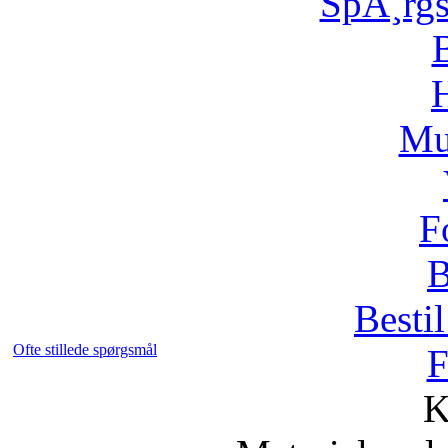
SpÃ¸rg
H
Mu
F
B
Bestil
Ofte stillede spørgsmål
F
K