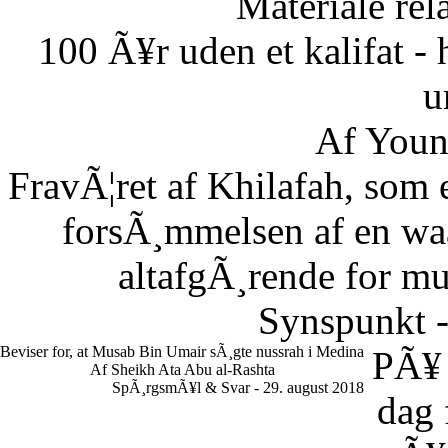
Materiale rela
100 Ã¥r uden et kalifat - 
u
Af Youn
FravÃ¦ret af Khilafah, som e
forsÃ¸mmelsen af en waaj
altafgÃ¸rende for m
Synspunkt -
Beviser for, at Musab Bin Umair sÃ¸gte nussrah i Medina
PÃ¥
Af Sheikh Ata Abu al-Rashta
SpÃ¸rgsmÃ¥l & Svar - 29. august 2018
dag 