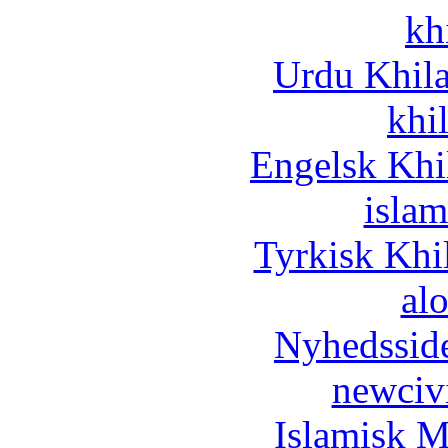
kh
Urdu Khil
khi
Engelsk Khi
islam
Tyrkisk Khi
al
Nyhedssid
newciv
Islamisk M