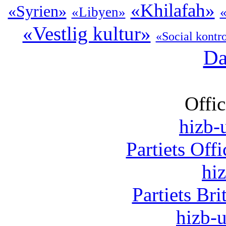
«Khilafah»
«Syrien»
«Libyen»
«
«Vestlig kultur»
«Social kontr
Da
Offic
hizb-u
Partiets Off
hi
Partiets Br
hizb-u