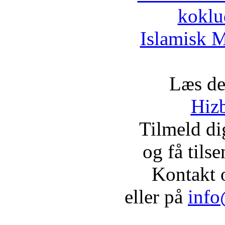
koklu
Islamisk M
Læs de
Hizb
Tilmeld d
og få tils
Kontakt 
eller på
info