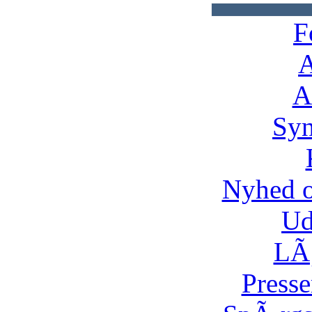
F
A
A
Syn
Nyhed 
Ud
LÃ¸
Presse