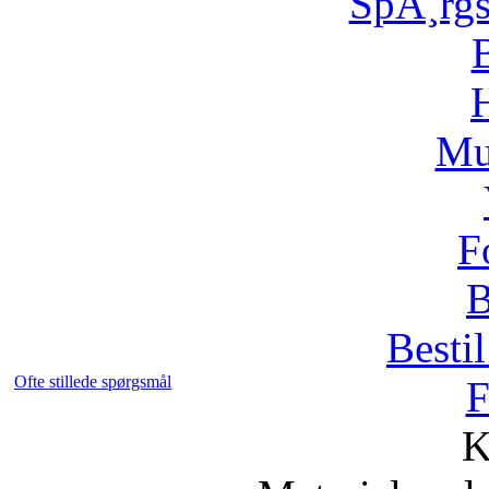
SpÃ¸rg
H
Mu
F
B
Bestil
Ofte stillede spørgsmål
F
K