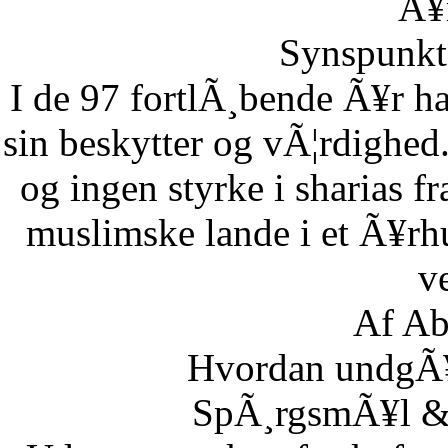
Ã¥r
Synspunkt 
I de 97 fortlÃ¸bende Ã¥r ha
sin beskytter og vÃ¦rdighed.
og ingen styrke i sharias fr
muslimske lande i et Ã¥rh
ve
Af Ab
Hvordan undgÃ¥r
SpÃ¸rgsmÃ¥l & S