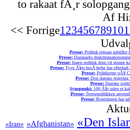
to rakaat fÃ¸r solopgang
Af Hi
<< Forrige
1
2
3
4
5
6
7
8
9
10
1
Udvalg
Presse:
Politisk retssag udstiller
Presse:
Danmarks diskriminationsminist
Presse:
Ingen politisk dom vil stoppe kal
Presse:
Tyve Ã¥rs besÃ¦ttelse har efterladt 
Presse:
Politikerne pÃ¥ Ch
Presse:
Den danske regering tv
Presse:
Danske politi
Synspunkt:
100 Ã¥r uden et kali
Presse:
Terrorpolitikken anvende
Presse:
Regeringen har tab
Aktu
«Den Isla
«Afghanistan»
«Iran»