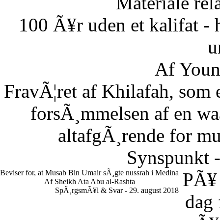
Materiale rela
100 Ã¥r uden et kalifat - 
u
Af Youn
FravÃ¦ret af Khilafah, som e
forsÃ¸mmelsen af en waaj
altafgÃ¸rende for m
Synspunkt -
Beviser for, at Musab Bin Umair sÃ¸gte nussrah i Medina
PÃ¥
Af Sheikh Ata Abu al-Rashta
SpÃ¸rgsmÃ¥l & Svar - 29. august 2018
dag 