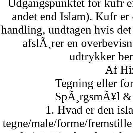
Udgangspunktet for kufr er
andet end Islam). Kufr er 
handling, undtagen hvis det 
afslÃ¸rer en overbevisn
udtrykker ben
Af Hi
Tegning eller fo
SpÃ¸rgsmÃ¥l & S
1. Hvad er den isla
tegne/male/forme/fremstille 