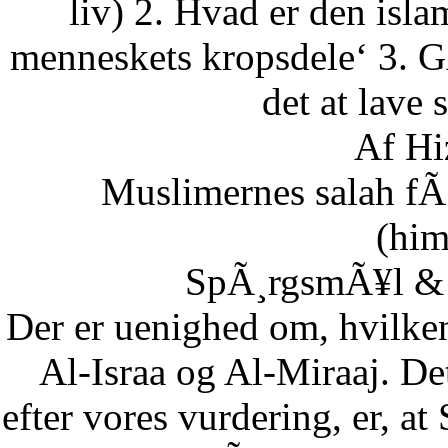
liv) 2. Hvad er den isla
menneskets kropsdele‘ 3. G
det at lave 
Af Hi
Muslimernes salah fÃ¸
(him
SpÃ¸rgsmÃ¥l & S
Der er uenighed om, hvilke
Al-Israa og Al-Miraaj. De
efter vores vurdering, er, a