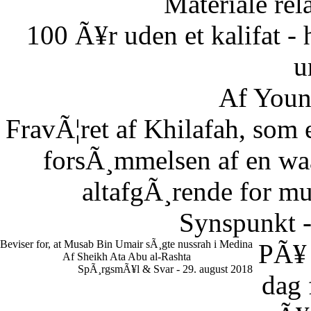
Materiale rela
100 Ã¥r uden et kalifat - 
u
Af Youn
FravÃ¦ret af Khilafah, som e
forsÃ¸mmelsen af en waaj
altafgÃ¸rende for m
Synspunkt -
Beviser for, at Musab Bin Umair sÃ¸gte nussrah i Medina
PÃ¥
Af Sheikh Ata Abu al-Rashta
SpÃ¸rgsmÃ¥l & Svar - 29. august 2018
dag 