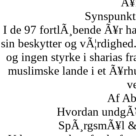
Ã¥r
Synspunkt 
I de 97 fortlÃ¸bende Ã¥r ha
sin beskytter og vÃ¦rdighed.
og ingen styrke i sharias fr
muslimske lande i et Ã¥rh
ve
Af Ab
Hvordan undgÃ¥r
SpÃ¸rgsmÃ¥l & S