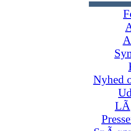
F
A
A
Syn
Nyhed 
Ud
LÃ¸
Presse