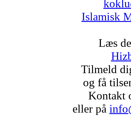
koklu
Islamisk M
Læs de
Hizb
Tilmeld d
og få tils
Kontakt 
eller på
info