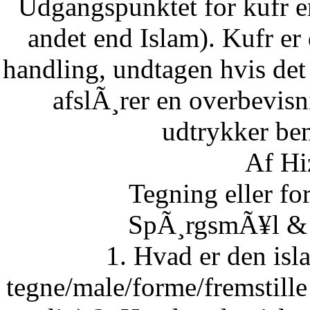
Udgangspunktet for kufr er
andet end Islam). Kufr er 
handling, undtagen hvis det 
afslÃ¸rer en overbevisn
udtrykker ben
Af Hi
Tegning eller fo
SpÃ¸rgsmÃ¥l & S
1. Hvad er den isla
tegne/male/forme/fremstille 