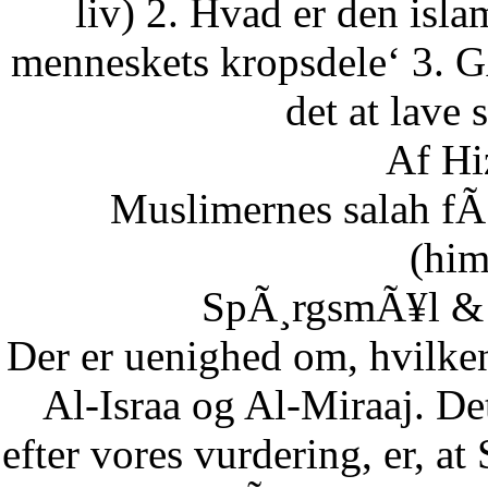
liv) 2. Hvad er den isla
menneskets kropsdele‘ 3. G
det at lave 
Af Hi
Muslimernes salah fÃ¸
(him
SpÃ¸rgsmÃ¥l & S
Der er uenighed om, hvilke
Al-Israa og Al-Miraaj. De
efter vores vurdering, er, a