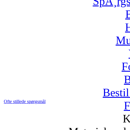
SpÃ¸rg
H
Mu
F
B
Bestil
Ofte stillede spørgsmål
F
K