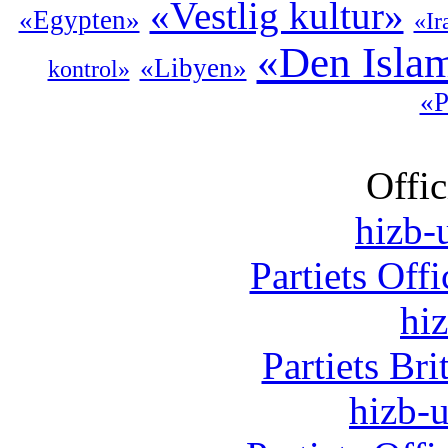
«Vestlig kultur»
«Egypten»
«Ir
«Den Islam
«Libyen»
kontrol»
«P
Offic
hizb-u
Partiets Off
hi
Partiets Br
hizb-u