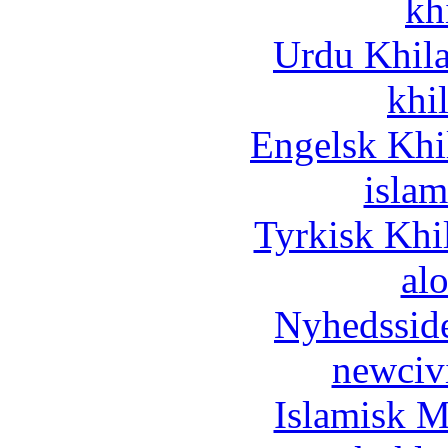
kh
Urdu Khil
khi
Engelsk Khi
islam
Tyrkisk Khi
al
Nyhedssid
newciv
Islamisk M