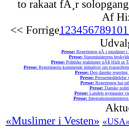
to rakaat fÃ¸r solopgang
Af Hi
<< Forrige
1
2
3
4
5
6
7
8
9
10
1
Udvalg
Presse:
Regeringen gÃ¸r muslimer i 
Presse:
Statsministerens beskyld
Presse:
Politiske reaktioner pÃ¥ Hizb ut Ta
Presse:
Regeringens kommende initiativer om tvangsfjerne
Presse:
Den danske regering tv
Presse:
Pressemeddelelse v
Presse:
Regeringen har tab
Presse:
Danske politi
Presse:
Landets gymnasier vide
Presse:
Integrationsministeren
Aktu
«Muslimer i Vesten»
«USA