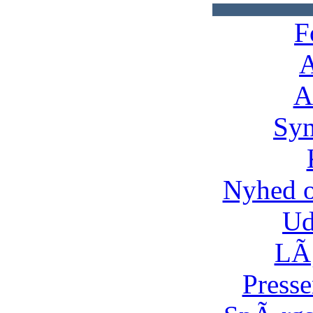
F
A
A
Syn
Nyhed 
Ud
LÃ¸
Presse