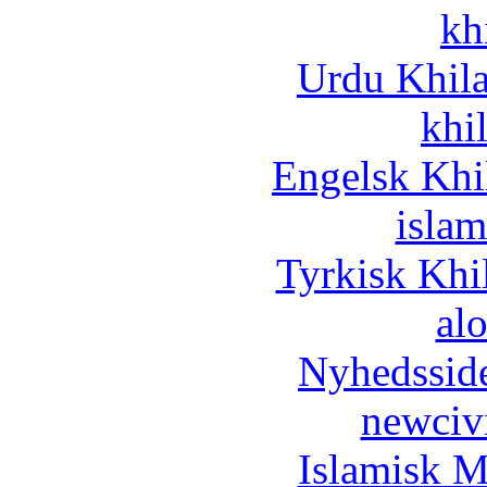
kh
Urdu Khil
khi
Engelsk Khi
islam
Tyrkisk Khi
al
Nyhedssid
newciv
Islamisk M