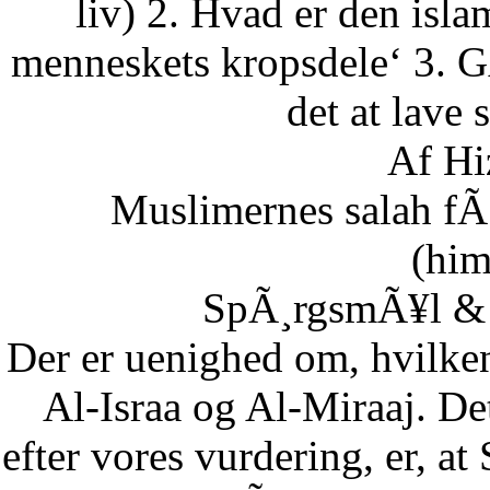
liv) 2. Hvad er den isla
menneskets kropsdele‘ 3. G
det at lave 
Af Hi
Muslimernes salah fÃ¸
(him
SpÃ¸rgsmÃ¥l & S
Der er uenighed om, hvilke
Al-Israa og Al-Miraaj. De
efter vores vurdering, er, a