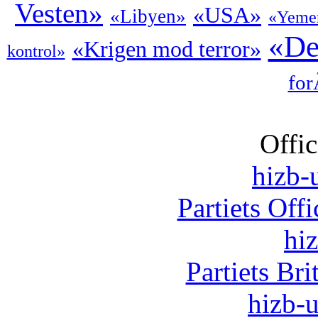
Vesten»
«USA»
«Libyen»
«Yeme
«De
«Krigen mod terror»
kontrol»
for
Offic
hizb-u
Partiets Off
hi
Partiets Br
hizb-u