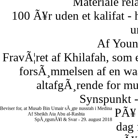
Materiale rela
100 Ã¥r uden et kalifat - 
u
Af Youn
FravÃ¦ret af Khilafah, som e
forsÃ¸mmelsen af en waaj
altafgÃ¸rende for m
Synspunkt -
Beviser for, at Musab Bin Umair sÃ¸gte nussrah i Medina
PÃ¥
Af Sheikh Ata Abu al-Rashta
SpÃ¸rgsmÃ¥l & Svar - 29. august 2018
dag 