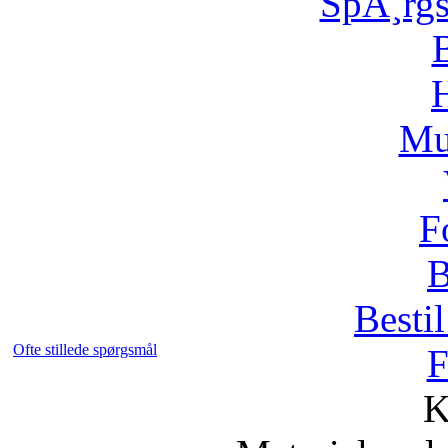
SpÃ¸rg
H
Mu
F
B
Bestil
Ofte stillede spørgsmål
F
K