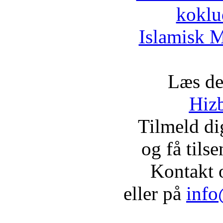
koklu
Islamisk M
Læs de
Hizb
Tilmeld d
og få tils
Kontakt 
eller på
info