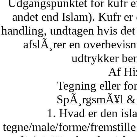
Udgangspunktet for kufr er
andet end Islam). Kufr er 
handling, undtagen hvis det 
afslÃ¸rer en overbevisn
udtrykker ben
Af Hi
Tegning eller fo
SpÃ¸rgsmÃ¥l & S
1. Hvad er den isla
tegne/male/forme/fremstille 