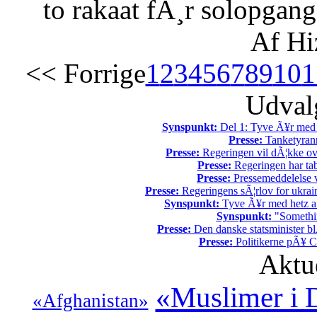
to rakaat fÃ¸r solopgang
Af Hi
<< Forrige
1
2
3
4
5
6
7
8
9
10
1
Udvalg
Synspunkt:
Del 1: Tyve Ã¥r med 
Presse:
Tanketyrann
Presse:
Regeringen vil dÃ¦kke ov
Presse:
Regeringen har tab
Presse:
Pressemeddelelse v
Presse:
Regeringens sÃ¦rlov for ukrain
Synspunkt:
Tyve Ã¥r med hetz af
Synspunkt:
"Somethin
Presse:
Den danske statsminister bl
Presse:
Politikerne pÃ¥ Ch
Aktu
«Muslimer i
«Afghanistan»