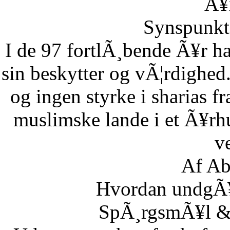
Ã¥r
Synspunkt 
I de 97 fortlÃ¸bende Ã¥r ha
sin beskytter og vÃ¦rdighed.
og ingen styrke i sharias fr
muslimske lande i et Ã¥rh
ve
Af Ab
Hvordan undgÃ¥r
SpÃ¸rgsmÃ¥l & S