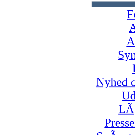
F
A
A
Syn
Nyhed 
Ud
LÃ¸
Presse