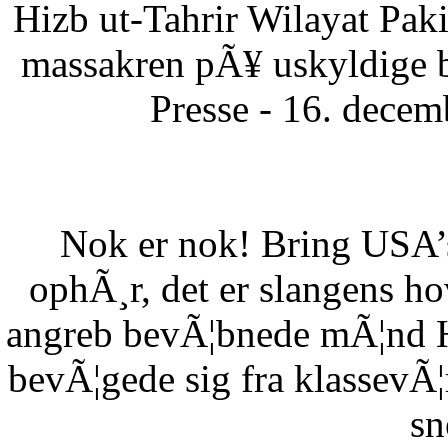
Hizb ut-Tahrir Wilayat Pa
massakren pÃ¥ uskyldige 
Presse - 16. dece
Nok er nok! Bring USA’s 
ophÃ¸r, det er slangens h
angreb bevÃ¦bnede mÃ¦nd HÃ
bevÃ¦gede sig fra klassevÃ¦r
sn