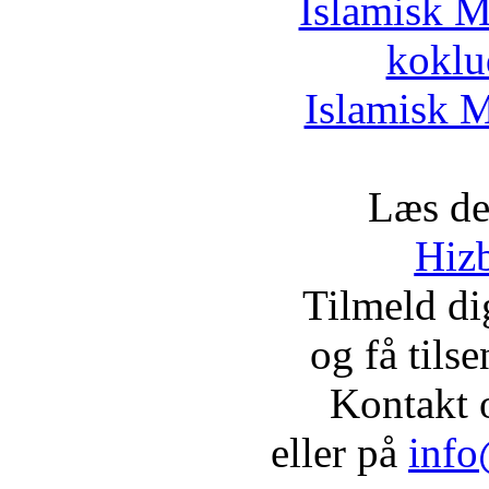
Islamisk M
koklu
Islamisk M
Læs de
Hizb
Tilmeld d
og få tils
Kontakt 
eller på
info