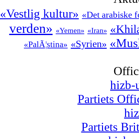
«Vestlig kultur»
«Det arabiske 
verden»
«Khil
«Yemen»
«Iran»
«Musl
«Syrien»
«PalÃ¦stina»
Offic
hizb-u
Partiets Off
hi
Partiets Br