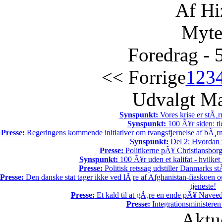
Af Hi
Myte
Foredrag - 
<< Forrige
1
2
3
Udvalgt Ma
Synspunkt:
Vores krise er stÃ¸
Synspunkt:
100 Ã¥r siden: tid
Presse:
Regeringens kommende initiativer om tvangsfjernelse af bÃ¸rn 
Synspunkt:
Del 2: Hvordan t
Presse:
Politikerne pÃ¥ Christiansborg 
Synspunkt:
100 Ã¥r uden et kalifat - hvilke
Presse:
Politisk retssag udstiller Danmarks stÃ
Presse:
Den danske stat tager ikke ved lÃ¦re af Afghanistan-fiaskoen o
tjeneste!
Presse:
Et kald til at gÃ¸re en ende pÃ¥ Naveed
Presse:
Integrationsministeren
Aktu