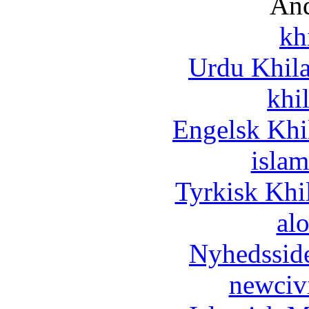
And
kh
Urdu Khil
khi
Engelsk Khi
islam
Tyrkisk Khi
al
Nyhedssid
newciv