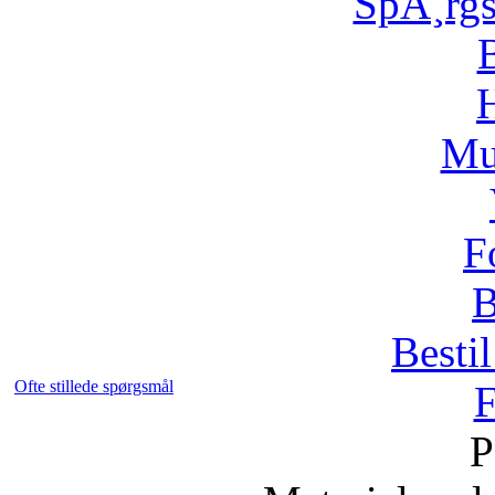
SpÃ¸rg
H
Mu
F
B
Bestil
Ofte stillede spørgsmål
F
P