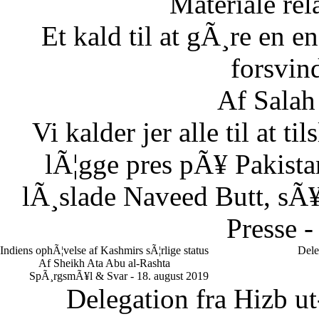
Materiale rela
Et kald til at gÃ¸re en
forsvin
Af Salah
Vi kalder jer alle til at t
lÃ¦gge pres pÃ¥ Pakistan
lÃ¸slade Naveed Butt, sÃ¥
Presse -
Indiens ophÃ¦velse af Kashmirs sÃ¦rlige status
Dele
Af Sheikh Ata Abu al-Rashta
SpÃ¸rgsmÃ¥l & Svar - 18. august 2019
Delegation fra Hizb ut