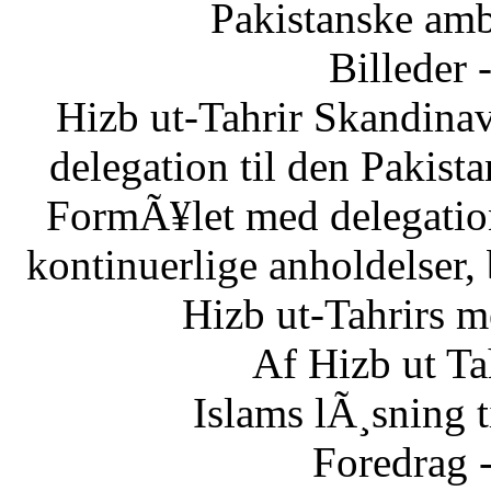
Pakistanske am
Billeder 
Hizb ut-Tahrir Skandinav
delegation til den Pakis
FormÃ¥let med delegatio
kontinuerlige anholdelser,
Hizb ut-Tahrirs m
Af Hizb ut Ta
Islams lÃ¸sning 
Foredrag 