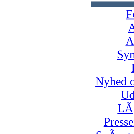
F
A
A
Syn
Nyhed 
Ud
LÃ¸
Presse