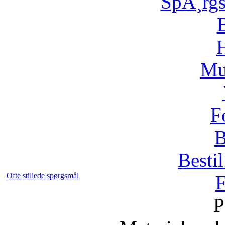
SpÃ¸rg
H
Mu
F
B
Bestil
Ofte stillede spørgsmål
F
P