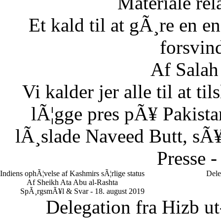
Materiale rela
Et kald til at gÃ¸re en
forsvin
Af Salah
Vi kalder jer alle til at t
lÃ¦gge pres pÃ¥ Pakistan
lÃ¸slade Naveed Butt, sÃ¥
Presse -
Indiens ophÃ¦velse af Kashmirs sÃ¦rlige status
Dele
Af Sheikh Ata Abu al-Rashta
SpÃ¸rgsmÃ¥l & Svar - 18. august 2019
Delegation fra Hizb ut