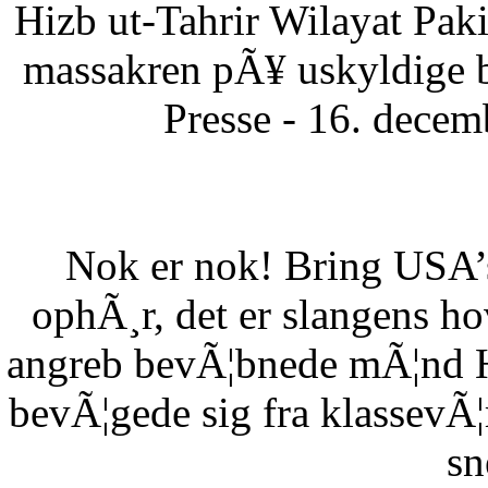
Hizb ut-Tahrir Wilayat Pa
massakren pÃ¥ uskyldige 
Presse - 16. dece
Nok er nok! Bring USA’s 
ophÃ¸r, det er slangens h
angreb bevÃ¦bnede mÃ¦nd HÃ
bevÃ¦gede sig fra klassevÃ¦r
sn