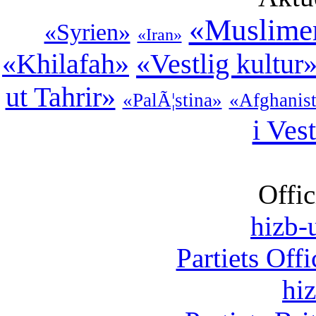
«Muslime
«Syrien»
«Iran»
«Vestlig kultur
«Khilafah»
ut Tahrir»
«PalÃ¦stina»
«Afghanis
i Ves
Offic
hizb-u
Partiets Off
hi