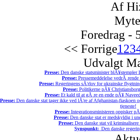
Af Hi
Myte
Foredrag - 
<< Forrige
1
2
3
Udvalgt Ma
Presse:
Den danske statsminister blÃ¥stempler I
Presse:
Pressemeddelelse vedrÃ¸rende e
Presse:
Regeringens sÃ¦rlov for ukrainske flygtnin
Presse:
Politikerne pÃ¥ Christiansborg 
Presse:
Et kald til at gÃ¸re en ende pÃ¥ Naveed
Presse:
Den danske stat tager ikke ved lÃ¦re af Afghanistan-fiaskoen o
tjeneste!
Presse:
Integrationsministeren oppisker pÃ
Presse:
Den danske stat er medskyldig i un
Presse:
Den danske stat vil kriminalisere k
Synspunkt:
Den danske regering 
Aktu