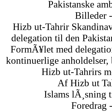
Pakistanske am
Billeder 
Hizb ut-Tahrir Skandinav
delegation til den Pakis
FormÃ¥let med delegatio
kontinuerlige anholdelser,
Hizb ut-Tahrirs m
Af Hizb ut Ta
Islams lÃ¸sning 
Foredrag 