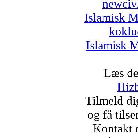
newciv
Islamisk M
koklu
Islamisk M
Læs de
Hizb
Tilmeld d
og få tils
Kontakt 