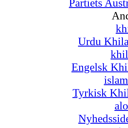
Partiets Aus
And
kh
Urdu Khil
khi
Engelsk Khi
islam
Tyrkisk Khi
al
Nyhedssid