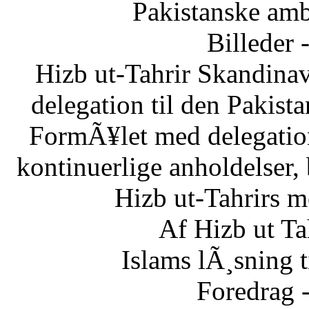
Pakistanske am
Billeder 
Hizb ut-Tahrir Skandinav
delegation til den Pakis
FormÃ¥let med delegatio
kontinuerlige anholdelser,
Hizb ut-Tahrirs m
Af Hizb ut Ta
Islams lÃ¸sning 
Foredrag 