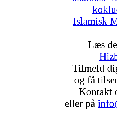
koklu
Islamisk M
Læs de
Hizb
Tilmeld d
og få tils
Kontakt 
eller på
info