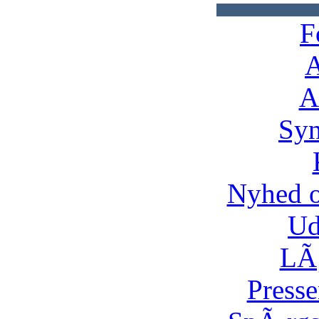
F
A
A
Syn
Nyhed 
Ud
LÃ¸
Presse