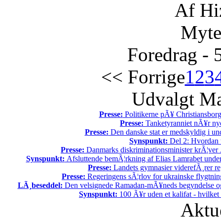
Af Hi
Myte
Foredrag - 
<< Forrige
1
2
3
Udvalgt Ma
Presse:
Politikerne pÃ¥ Christiansborg 
Presse:
Tanketyranniet nÃ¥r ny
Presse:
Den danske stat er medskyldig i un
Synspunkt:
Del 2: Hvordan t
Presse:
Danmarks diskriminationsminister krÃ¦ver Ã
Synspunkt:
Afsluttende bemÃ¦rkning af Elias Lamrabet under
Presse:
Landets gymnasier viderefÃ¸rer reg
Presse:
Regeringens sÃ¦rlov for ukrainske flygtnin
LÃ¸beseddel:
Den velsignede Ramadan-mÃ¥neds begyndelse og 
Synspunkt:
100 Ã¥r uden et kalifat - hvilke
Aktu