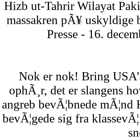
Hizb ut-Tahrir Wilayat Pa
massakren pÃ¥ uskyldige 
Presse - 16. dece
Nok er nok! Bring USA’s 
ophÃ¸r, det er slangens h
angreb bevÃ¦bnede mÃ¦nd HÃ
bevÃ¦gede sig fra klassevÃ¦r
sn