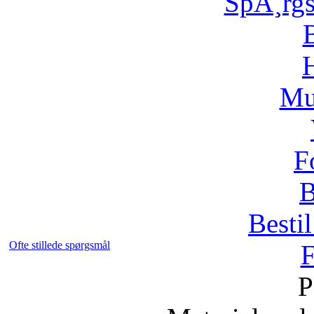
SpÃ¸rg
H
Mu
F
B
Bestil
Ofte stillede spørgsmål
F
P