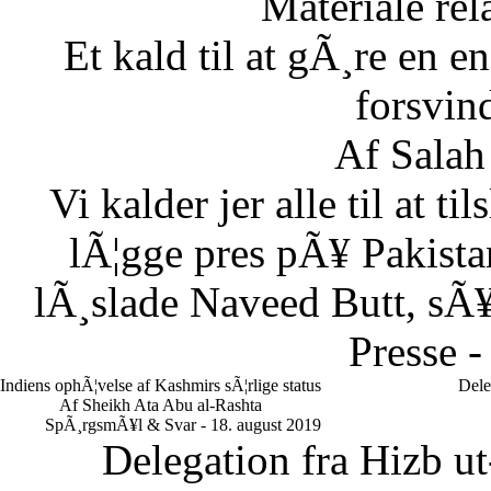
Materiale rela
Et kald til at gÃ¸re en
forsvin
Af Salah
Vi kalder jer alle til at t
lÃ¦gge pres pÃ¥ Pakistan
lÃ¸slade Naveed Butt, sÃ¥
Presse -
Indiens ophÃ¦velse af Kashmirs sÃ¦rlige status
Dele
Af Sheikh Ata Abu al-Rashta
SpÃ¸rgsmÃ¥l & Svar - 18. august 2019
Delegation fra Hizb ut