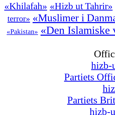
«Khilafah»
«Hizb ut Tahrir»
«Muslimer i Danm
terror»
«Den Islamiske 
«Pakistan»
Offic
hizb-u
Partiets Off
hi
Partiets Br
hizb-u