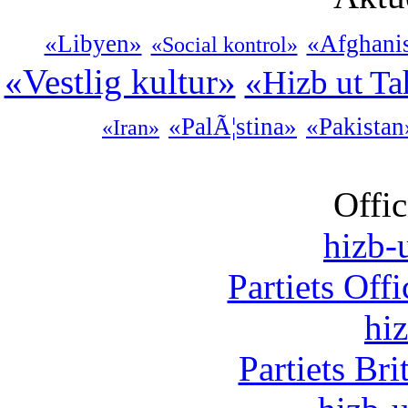
«Libyen»
«Afghani
«Social kontrol»
«Vestlig kultur»
«Hizb ut Ta
«PalÃ¦stina»
«Pakistan
«Iran»
Offic
hizb-u
Partiets Off
hi
Partiets Br