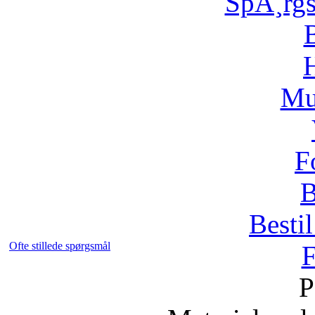
SpÃ¸rg
H
Mu
F
B
Bestil
Ofte stillede spørgsmål
F
P