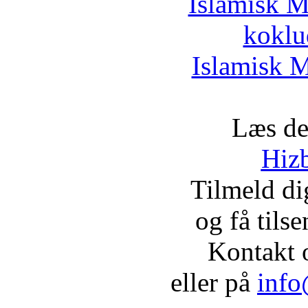
Islamisk M
koklu
Islamisk M
Læs de
Hizb
Tilmeld d
og få tils
Kontakt 
eller på
info