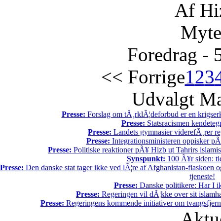
Af Hi
Myte
Foredrag - 
<< Forrige
1
2
3
Udvalgt Ma
Presse:
Forslag om tÃ¸rklÃ¦deforbud er en krigser
Presse:
Statsracismen kendete
Presse:
Landets gymnasier viderefÃ¸rer reg
Presse:
Integrationsministeren oppisker pÃ
Presse:
Politiske reaktioner pÃ¥ Hizb ut Tahrirs islamis
Synspunkt:
100 Ã¥r siden: tid
Presse:
Den danske stat tager ikke ved lÃ¦re af Afghanistan-fiaskoen o
tjeneste!
Presse:
Danske politikere: Har I 
Presse:
Regeringen vil dÃ¦kke over sit islam
Presse:
Regeringens kommende initiativer om tvangsfjerne
Aktu