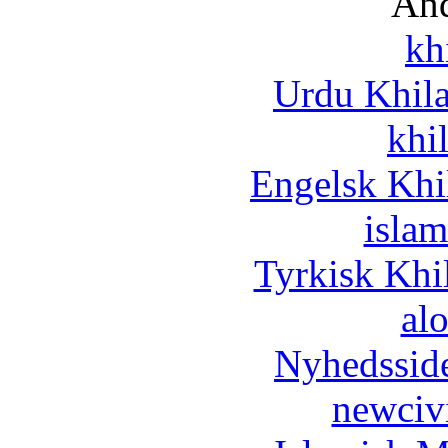
And
kh
Urdu Khil
khi
Engelsk Khi
islam
Tyrkisk Khi
al
Nyhedssid
newciv