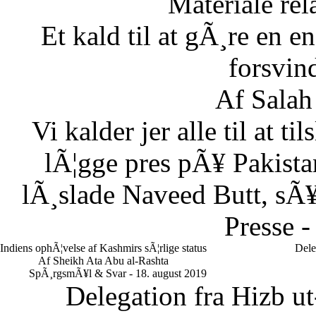
Materiale rela
Et kald til at gÃ¸re en
forsvin
Af Salah
Vi kalder jer alle til at t
lÃ¦gge pres pÃ¥ Pakistan
lÃ¸slade Naveed Butt, sÃ¥
Presse -
Indiens ophÃ¦velse af Kashmirs sÃ¦rlige status
Dele
Af Sheikh Ata Abu al-Rashta
SpÃ¸rgsmÃ¥l & Svar - 18. august 2019
Delegation fra Hizb ut