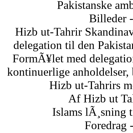
Pakistanske am
Billeder 
Hizb ut-Tahrir Skandinav
delegation til den Pakis
FormÃ¥let med delegatio
kontinuerlige anholdelser,
Hizb ut-Tahrirs m
Af Hizb ut Ta
Islams lÃ¸sning 
Foredrag 