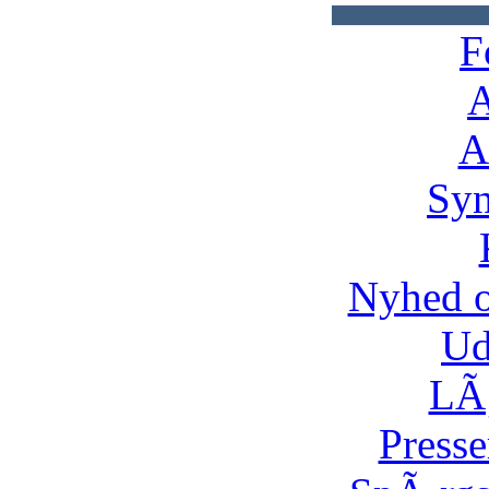
F
A
A
Syn
Nyhed 
Ud
LÃ¸
Presse