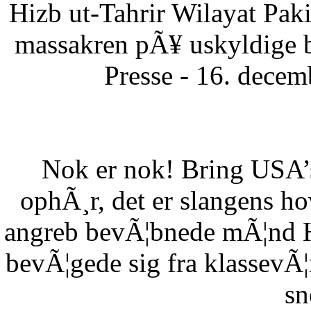
Hizb ut-Tahrir Wilayat Pa
massakren pÃ¥ uskyldige 
Presse - 16. dece
Nok er nok! Bring USA’s 
ophÃ¸r, det er slangens h
angreb bevÃ¦bnede mÃ¦nd HÃ
bevÃ¦gede sig fra klassevÃ¦r
sn