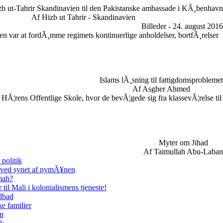
zb ut-Tahrir Skandinavien til den Pakistanske ambassade i KÃ¸benhavn
Af Hizb ut Tahrir - Skandinavien
Billeder - 24. august 2016
n var at fordÃ¸mme regimets kontinuerlige anholdelser, bortfÃ¸relser
Islams lÃ¸sning til fattigdomsproblemet
Af Asgher Ahmed
HÃ¦rens Offentlige Skole, hvor de bevÃ¦gede sig fra klassevÃ¦relse til
Myter om Jihad
Af Taimullah Abu-Laban
politik
 ved synet af nymÃ¥nen
mmah?
il Mali i kolonialismens tjeneste!
odbad
e familier
en