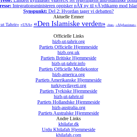
resse:
Landets gymnasier viderefÃ¸rer regeringens anti-islamiske polit
resse:
Integrationsministeren oppisker pÃ¥ ny til vÃ¦rdikamp mod Isla
Synspunkt:
Del 2: Hvordan tager vi debatten?
Aktuelle Emner
«Den Islamiske verden»
ut Tahrir»
«USA»
«Afghanistan»
«Iran»
Officielle Links
hizb-ut-tahrir.org
Partiets Officielle Hjemmeside
hizb.org.uk
Partiets Britiske Hjemmeside
hizb-ut-tahrir.info
Partiets Officielle Mediekontor
hizb-america.org
Partiets Amerikanske Hjemmeside
turkiyevilayeti.org
Partiets Tyrkiske Hjemmeside
hizb-ut-tahrir.nl
Partiets Hollandske Hjemmeside
hizb-australia.org
Partiets Australske Hjemmeside
Andre Links
khilafat.dk
Urdu Khilafah Hjemmeside
khilafah.com