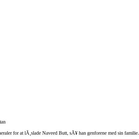
tan
generaler for at lÃ¸slade Naveed Butt, sÃ¥ han genforene med sin familie.