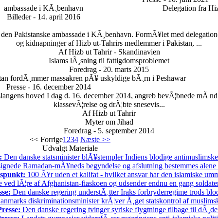
ambassade i KÃ¸benhavn
Delegation fra Hi
Billeder - 14. april 2016
til den Pakistanske ambassade i KÃ¸benhavn. FormÃ¥let med delegatione
og kidnapninger af Hizb ut-Tahrirs medlemmer i Pakistan, ...
Af Hizb ut Tahrir - Skandinavien
Islams lÃ¸sning til fattigdomsproblemet
Foredrag - 20. marts 2015
istan fordÃ¸mmer massakren pÃ¥ uskyldige bÃ¸rn i Peshawar
Presse - 16. december 2014
r slangens hoved I dag d. 16. december 2014, angreb bevÃ¦bnede mÃ¦nd 
klassevÃ¦relse og drÃ¦bte snesevis...
Af Hizb ut Tahrir
Myter om Jihad
Foredrag - 5. september 2014
<< Forrige
1
2
3
4
Næste >>
Udvalgt Materiale
:
Den danske statsminister blÃ¥stempler Indiens blodige antimuslimske 
ignede Ramadan-mÃ¥neds begyndelse og afslutning bestemmes alene
spunkt:
100 Ã¥r uden et kalifat - hvilket ansvar har den islamiske u
 ved lÃ¦re af Afghanistan-fiaskoen og udsender endnu en gang soldater t
sse:
Den danske regering understÃ¸tter Iraks forbryderregime trods bl
nmarks diskriminationsminister krÃ¦ver Ã¸get statskontrol af muslimsk
Presse:
Den danske regering tvinger syriske flygtninge tilbage til dÃ¸d