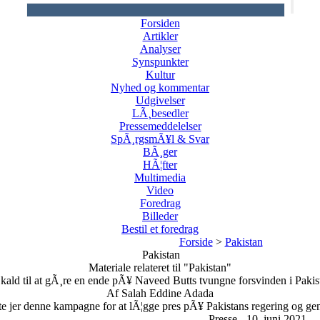
Forsiden
Artikler
Analyser
Synspunkter
Kultur
Nyhed og kommentar
Udgivelser
LÃ¸besedler
Pressemeddelelser
SpÃ¸rgsmÃ¥l & Svar
BÃ¸ger
HÃ¦fter
Multimedia
Video
Foredrag
Billeder
Bestil et foredrag
Forside
>
Pakistan
Pakistan
Materiale relateret til "Pakistan"
 kald til at gÃ¸re en ende pÃ¥ Naveed Butts tvungne forsvinden i Pakis
Af Salah Eddine Adada
lslutte jer denne kampagne for at lÃ¦gge pres pÃ¥ Pakistans regering og 
Presse - 10. juni 2021