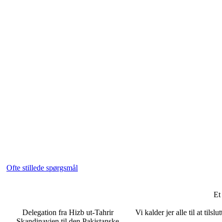
Ofte stillede spørgsmål
Et
Delegation fra Hizb ut-Tahrir
Vi kalder jer alle til at ti
Skandinavien til den Pakistanske