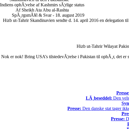
Indiens ophÃ¦velse af Kashmirs sÃ¦rlige status
Af Sheikh Ata Abu al-Rashta
SpÃ¸rgsmÃ¥l & Svar - 18. august 2019
Hizb ut-Tahrir Skandinavien sendte d. 14. april 2016 en delegation 
Hizb ut-Tahrir Wilayat Pak
Nok er nok! Bring USA’s tilstedevÃ¦relse i Pakistan til ophÃ¸r, det e
Presse
LÃ¸beseddel:
Den vels
Syn
Presse:
Den danske stat tager ikke
Pre
Presse:
Da