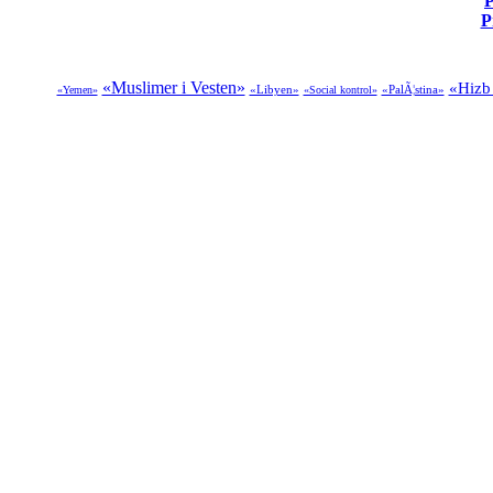
P
P
«Muslimer i Vesten»
«Hizb 
«Libyen»
«PalÃ¦stina»
«Yemen»
«Social kontrol»