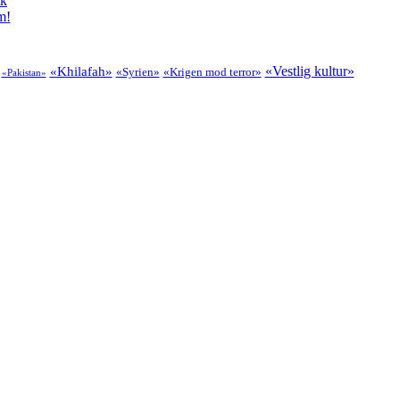
ik
m!
«Vestlig kultur»
«Khilafah»
«Syrien»
«Krigen mod terror»
«Pakistan»