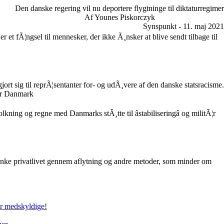
Den danske regering vil nu deportere flygtninge til diktaturregimer
Af Younes Piskorczyk
Synspunkt - 11. maj 2021
r et fÃ¦ngsel til mennesker, der ikke Ã¸nsker at blive sendt tilbage til
 gjort sig til reprÃ¦sentanter for- og udÃ¸vere af den danske statsracisme.
ir Danmark
kning og regne med Danmarks stÃ¸tte til âstabiliseringâ og militÃ¦r
¦nke privatlivet gennem aflytning og andre metoder, som minder om
er medskyldige!