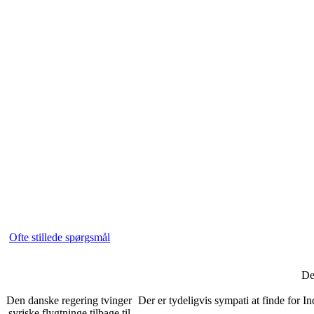
Ofte stillede spørgsmål
De
Den danske regering tvinger
Der er tydeligvis sympati at finde for I
syriske flygtninge tilbage til