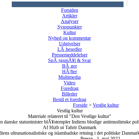
Forsiden
Artikler
Analyser
Synspunkter
Kultur
Nyhed og kommentar
Udgivelser
LÃ¸besedler
Pressemeddelelser
SpÃ¸rgsmÃ¥l & Svar
BÃ¸ger
HÃ¦fter
Multimedia
Video
Foredrag
Billeder
Bestil et foredrag
Forside
>
Vestlig kultur
Vestlig kultur
Materiale relateret til "Den Vestlige kultur"
n danske statsminister blÃ¥stempler Indiens blodige antimuslimske poli
Af Hizb ut Tahrir Danmark
ndiens ultranationalistiske og islamhadske retning i det politiske Danmar
Presse - 1. maj 2022