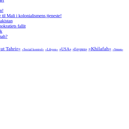
mer
m!
il Mali i kolonialismens tjeneste!
akistan
kratiets fallit
ik
mmah?
ut Tahrir»
«Khilafah»
«USA»
«Egypten»
«Social kontrol»
«Libyen»
«Yemen»