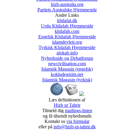
hizb-australia.org
Partiets Australske Hjemmeside
Andre Links
khilafat.dk
Urdu Khilafah Hjemmeside
khilafah.com
Engelsk Khilafah Hjemmeside
islamdevleti.org
Tyrkisk Khilafah Hjemmeside
alokab.info
Nyhedsside og Debatforum
newcivilisation.com
Islamisk Magasin (engelsk)
kokludegisim.net
Islamisk Magasin (tyrkisk)
Læs definitionen af
Hizb ut Tahrir
Tilmeld dig
mailings-listen
og få tilsendt nyhedsmails
Kontakt os
via formular
eller på
info@hizb-ut-tahrir.dk