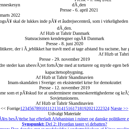
menneskesyn
dÃ¸den
Presse - 6. april 2021
. marts 2022
gsÃ¥ skal de lukkes inde pÃ¥ et âudrejsecenterâ, som i virkeligheden e
dÃ¸den.
Af Hizb ut Tahrir Danmark
Statsracismen kendetegner ogsÃ¥ Danmark
Presse - 8. juni 2020
itikere, der i Ã¸jeblikket har travlt med at tage afstand fra racisme, har
Af Hizb ut Tahr
Presse - 29. november 2019
dre steder kan ubesvÃ¦ret fortsÃ¦tte med at torturere og myrde egen befol
kapacitetsopbygning.
Af Hizb ut Tahrir Skandinavien
Imam-skandalen i Sverige: en eksistentiel krise for demokratiet
Presse - 12. november 2019
orisme som et pÃ¥skud for at underminere menneskerettighederne og krÃ
Sovjetunionens.
Af Hizb ut Tahrir Skandinavien
<< Forrige
1
2
3
4
5
6
7
8
9
10
11
12
13
14
15
16
17
18
19
20
21
22
23
24
Næste >>
Udvalgt Materiale
rs besÃ¦ttelse har efterladt Afghanistan i ruiner og danske politikere 
Synspunkt:
Del 2: Hvordan tager vi debatten?