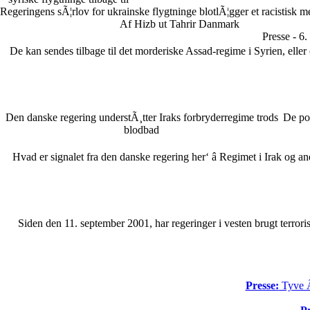
Regeringens sÃ¦rlov for ukrainske flygtninge blotlÃ¦gger et racistisk 
Af Hizb ut Tahrir Danmark
Presse - 6
De kan sendes tilbage til det morderiske Assad-regime i Syrien, eller o
Den danske regering understÃ¸tter Iraks forbryderregime trods
De pol
blodbad
Hvad er signalet fra den danske regering her‘ â Regimet i Irak og an
Siden den 11. september 2001, har regeringer i vesten brugt terr
Presse:
Tyve Ã¥