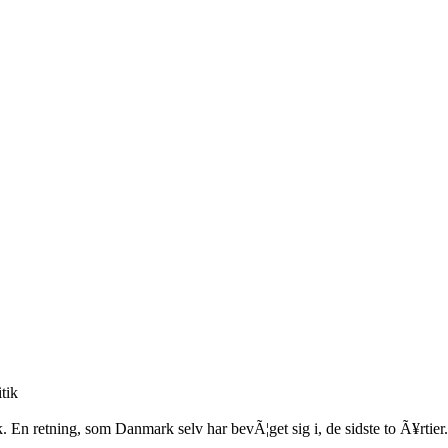
tik
k. En retning, som Danmark selv har bevÃ¦get sig i, de sidste to Ã¥rtier.