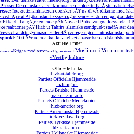
esse:
Den danske stat er medskyldig i undertrykkelsen af Kinas musli
Presse:
Den danske stat vil kriminalisere kaldet til PalÃ¦stinas befrielse
resse:
Integrationsministeren oppisker pÃ¥ ny til vÃ¦rdikamp mod Isla
 ved lÃ¦re af Afghanistan-fiaskoen og udsender endnu en gang soldater t
:
Et kald til at gÃ¸re en ende pÃ¥ Naveed Butts tvungne forsvinden i P
ske reaktioner pÃ¥ Hizb ut Tahrirs islamiske standpunkt stadfÃ¦ster demo
resse:
Landets gymnasier viderefÃ¸rer regeringens anti-islamiske polit
spunkt:
100 Ã¥r uden et kalifat - hvilket ansvar har den islamiske u
Aktuelle Emner
«Muslimer i Vesten»
«Hizb 
«Krigen mod terror»
kistan»
«Afghanistan»
«Vestlig kultur»
Officielle Links
hizb-ut-tahrir.org
Partiets Officielle Hjemmeside
hizb.org.uk
Partiets Britiske Hjemmeside
hizb-ut-tahrir.info
Partiets Officielle Mediekontor
hizb-america.org
Partiets Amerikanske Hjemmeside
turkiyevilayeti.org
Partiets Tyrkiske Hjemmeside
hizb-ut-tahrir.nl
Partiets Hollandske Hjemmeside