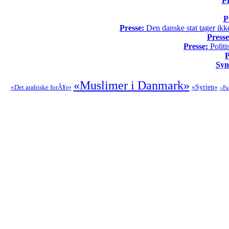
Pr
P
Presse:
Den danske stat tager ikke
Presse
Presse:
Politi
P
Syn
«Muslimer i Danmark»
«Det arabiske forÃ¥r»
«Syrien»
«Pa