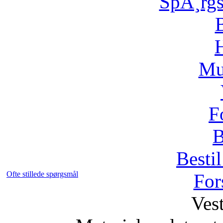
SpÃ¸rg
H
Mu
F
B
Bestil
Ofte stillede spørgsmål
For
Vest