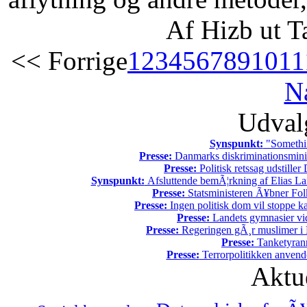
Af Hizb ut T
<< Forrige
1
2
3
4
5
6
7
8
9
10
11
N
Udvalg
Synspunkt:
"Somethin
Presse:
Danmarks diskriminationsminist
Presse:
Politisk retssag udstiller
Synspunkt:
Afsluttende bemÃ¦rkning af Elias La
Presse:
Statsministeren Ã¥bner Fol
Presse:
Ingen politisk dom vil stoppe kal
Presse:
Landets gymnasier vide
Presse:
Regeringen gÃ¸r muslimer i 
Presse:
Tanketyrann
Presse:
Terrorpolitikken anvende
Aktu