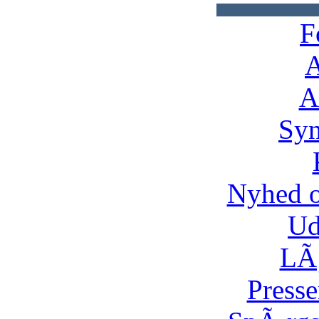
F
A
A
Syn
Nyhed 
Ud
LÃ¸
Presse