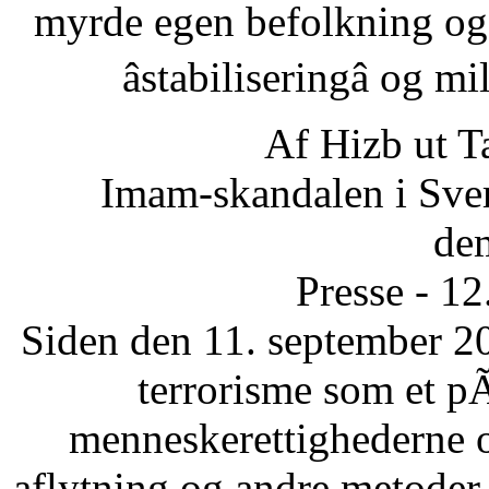
myrde egen befolkning og
âstabiliseringâ og 
Af Hizb ut T
Imam-skandalen i Sveri
dem
Presse - 1
Siden den 11. september 20
terrorisme som et p
menneskerettighederne 
aflytning og andre metode