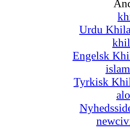
And
kh
Urdu Khil
khi
Engelsk Khi
islam
Tyrkisk Khi
al
Nyhedssid
newciv