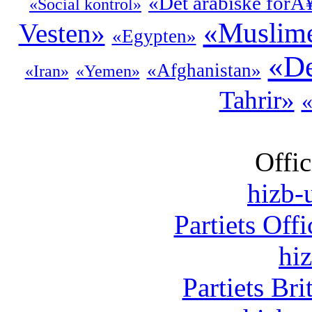
«Det arabiske forÃ
«Social kontrol»
«Muslime
Vesten»
«Egypten»
«De
«Afghanistan»
«Iran»
«Yemen»
Tahrir»
«
Offic
hizb-u
Partiets Off
hi
Partiets Br