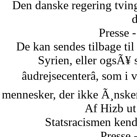
Den danske regering tvinge
Presse -
De kan sendes tilbage ti
Syrien, eller ogsÃ¥ 
âudrejsecenterâ, som i
mennesker, der ikke Ã¸nsker 
Af Hizb ut
Statsracismen ken
Presse 