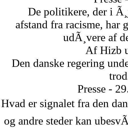
De politikere, der i Ã¸
afstand fra racisme, har g
udÃ¸vere af de
Af Hizb 
Den danske regering unde
tro
Presse - 2
Hvad er signalet fra den dans
og andre steder kan ubesvÃ¦