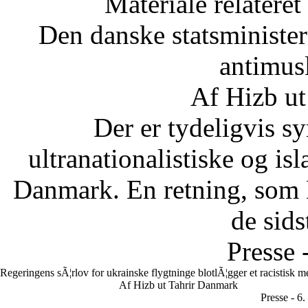
Materiale relateret
Den danske statsministe
antimus
Af Hizb ut
Der er tydeligvis sy
ultranationalistiske og is
Danmark. En retning, som 
de sids
Presse 
Regeringens sÃ¦rlov for ukrainske flygtninge blotlÃ¦gger et racistisk 
Af Hizb ut Tahrir Danmark
Presse - 6