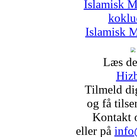
Islamisk M
koklu
Islamisk M
Læs de
Hizb
Tilmeld d
og få tils
Kontakt 
eller på
info