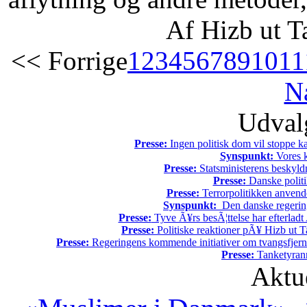
Af Hizb ut T
<< Forrige
1
2
3
4
5
6
7
8
9
10
11
N
Udvalg
Presse:
Ingen politisk dom vil stoppe kal
Synspunkt:
Vores k
Presse:
Statsministerens beskyld
Presse:
Danske politi
Presse:
Terrorpolitikken anvende
Synspunkt:
Den danske regering 
Presse:
Tyve Ã¥rs besÃ¦ttelse har efterladt 
Presse:
Politiske reaktioner pÃ¥ Hizb ut Ta
Presse:
Regeringens kommende initiativer om tvangsfjerne
Presse:
Tanketyrann
Aktu