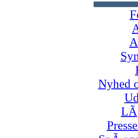
F
A
A
Syn
Nyhed 
Ud
LÃ¸
Presse