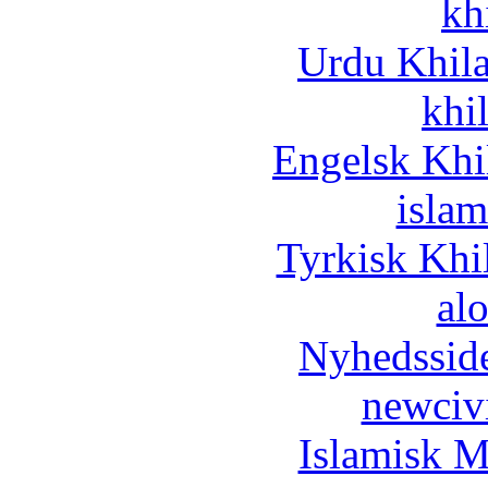
kh
Urdu Khil
khi
Engelsk Khi
islam
Tyrkisk Khi
al
Nyhedssid
newciv
Islamisk M