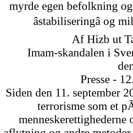
myrde egen befolkning og
âstabiliseringâ og 
Af Hizb ut T
Imam-skandalen i Sveri
dem
Presse - 1
Siden den 11. september 20
terrorisme som et p
menneskerettighederne 
aflytning og andre metode