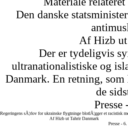
Materiale relateret
Den danske statsministe
antimus
Af Hizb ut
Der er tydeligvis sy
ultranationalistiske og is
Danmark. En retning, som 
de sids
Presse 
Regeringens sÃ¦rlov for ukrainske flygtninge blotlÃ¦gger et racistisk 
Af Hizb ut Tahrir Danmark
Presse - 6