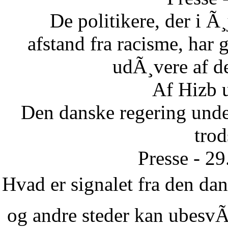
De politikere, der i Ã¸
afstand fra racisme, har g
udÃ¸vere af de
Af Hizb 
Den danske regering unde
tro
Presse - 2
Hvad er signalet fra den dans
og andre steder kan ubesvÃ¦