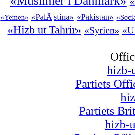
«Muslimer i Danmark»
«
«PalÃ¦stina»
«Pakistan»
«Yemen»
«Socia
«Hizb ut Tahrir»
«Syrien»
«U
Offic
hizb-u
Partiets Off
hi
Partiets Br
hizb-u