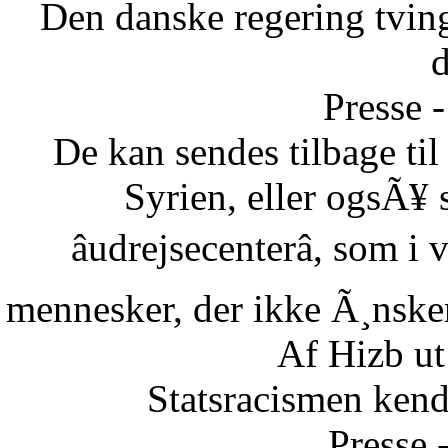
Den danske regering tvinge
Presse -
De kan sendes tilbage ti
Syrien, eller ogsÃ¥ 
âudrejsecenterâ, som i
mennesker, der ikke Ã¸nsker 
Af Hizb ut
Statsracismen ken
Presse 