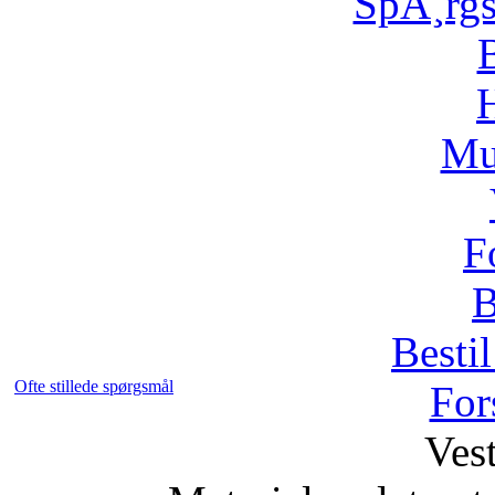
SpÃ¸rg
H
Mu
F
B
Bestil
Ofte stillede spørgsmål
For
Vest