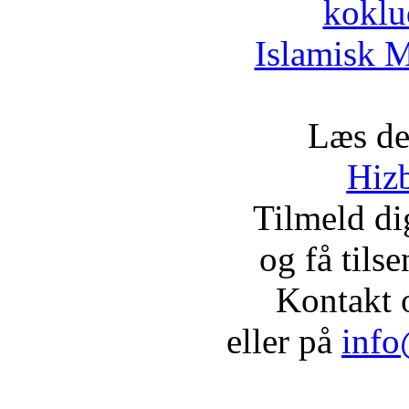
koklu
Islamisk M
Læs de
Hizb
Tilmeld d
og få tils
Kontakt 
eller på
info