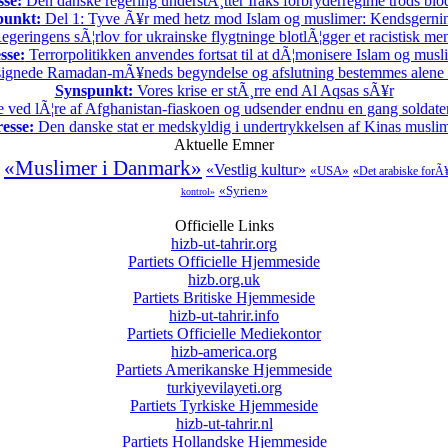
sse:
Den danske regering understÃ¸tter Iraks forbryderregime trods bl
punkt:
Del 1: Tyve Ã¥r med hetz mod Islam og muslimer: Kendsgerni
geringens sÃ¦rlov for ukrainske flygtninge blotlÃ¦gger et racistisk m
sse:
Terrorpolitikken anvendes fortsat til at dÃ¦monisere Islam og musl
ignede Ramadan-mÃ¥neds begyndelse og afslutning bestemmes alene
Synspunkt:
Vores krise er stÃ¸rre end Al Aqsas sÃ¥r
 ved lÃ¦re af Afghanistan-fiaskoen og udsender endnu en gang soldater t
esse:
Den danske stat er medskyldig i undertrykkelsen af Kinas musli
Aktuelle Emner
«Muslimer i Danmark»
«Vestlig kultur»
«USA»
«Det arabiske forÃ
«Syrien»
kontrol»
Officielle Links
hizb-ut-tahrir.org
Partiets Officielle Hjemmeside
hizb.org.uk
Partiets Britiske Hjemmeside
hizb-ut-tahrir.info
Partiets Officielle Mediekontor
hizb-america.org
Partiets Amerikanske Hjemmeside
turkiyevilayeti.org
Partiets Tyrkiske Hjemmeside
hizb-ut-tahrir.nl
Partiets Hollandske Hjemmeside