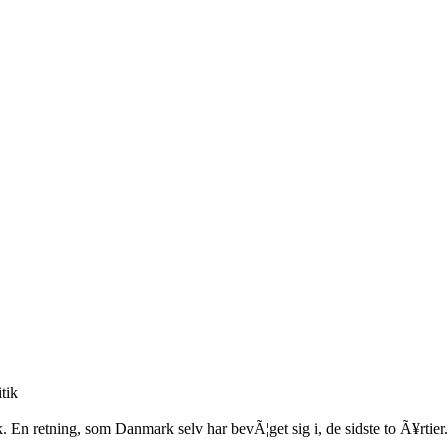
tik
k. En retning, som Danmark selv har bevÃ¦get sig i, de sidste to Ã¥rtier.