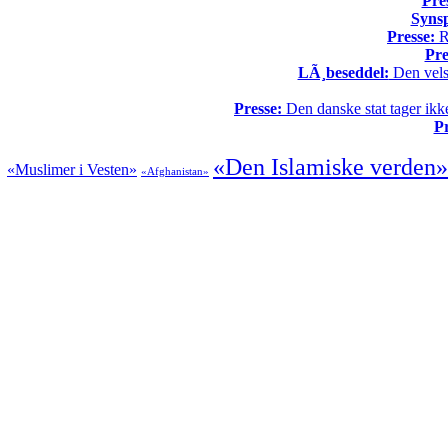
Pre
Syns
Presse:
Re
Pre
LÃ¸beseddel:
Den vels
Presse:
Den danske stat tager ikke
Pr
«Den Islamiske verden»
«Muslimer i Vesten»
«Afghanistan»