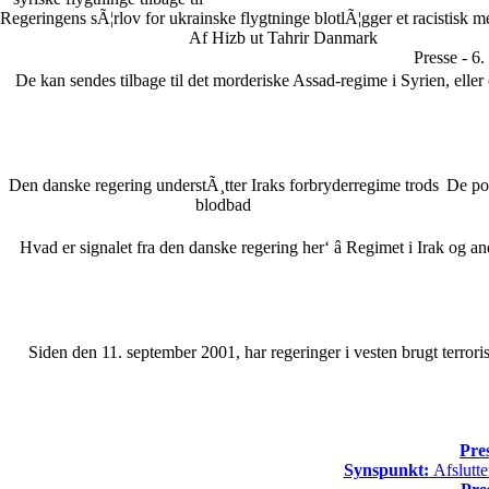
Regeringens sÃ¦rlov for ukrainske flygtninge blotlÃ¦gger et racistisk 
Af Hizb ut Tahrir Danmark
Presse - 6
De kan sendes tilbage til det morderiske Assad-regime i Syrien, eller o
Den danske regering understÃ¸tter Iraks forbryderregime trods
De pol
blodbad
Hvad er signalet fra den danske regering her‘ â Regimet i Irak og an
Siden den 11. september 2001, har regeringer i vesten brugt terr
Pre
Synspunkt:
Afslutte