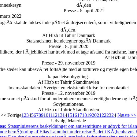
menneskesyn
dÃ¸den
Presse - 6. april 2021
. marts 2022
gsÃ¥ skal de lukkes inde pÃ¥ et âudrejsecenterâ, som i virkeligheden e
dÃ¸den.
Af Hizb ut Tahrir Danmark
Statsracismen kendetegner ogsÃ¥ Danmark
Presse - 8. juni 2020
itikere, der i Ã¸jeblikket har travlt med at tage afstand fra racisme, har
Af Hizb ut Tahr
Presse - 29. november 2019
dre steder kan ubesvÃ¦ret fortsÃ¦tte med at torturere og myrde egen befol
kapacitetsopbygning.
Af Hizb ut Tahrir Skandinavien
Imam-skandalen i Sverige: en eksistentiel krise for demokratiet
Presse - 12. november 2019
orisme som et pÃ¥skud for at underminere menneskerettighederne og krÃ
Sovjetunionens.
Af Hizb ut Tahrir Skandinavien
<< Forrige
1
2
3
4
5
6
7
8
9
10
11
12
13
14
15
16
17
18
19
20
21
22
23
24
Næste >>
Udvalgt Materiale
sse:
Statsministerens beskyldninger om antisemitisme er udtryk for isl
nde bemÃ¦rkning af Elias Lamrabet under retsmÃ¸det i KÃ¸benhavns By