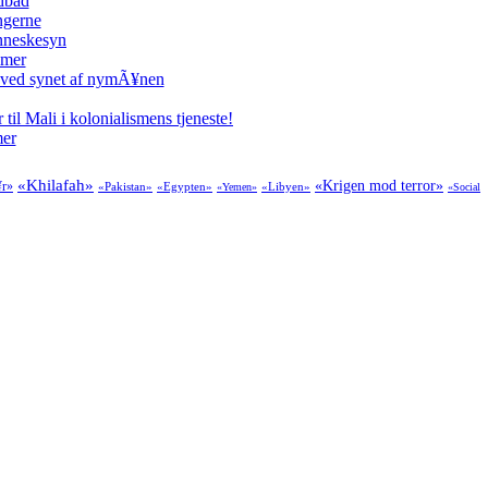
odbad
ngerne
enneskesyn
imer
 ved synet af nymÃ¥nen
il Mali i kolonialismens tjeneste!
mer
«Khilafah»
«Krigen mod terror»
¥r»
«Pakistan»
«Egypten»
«Libyen»
«Yemen»
«Social