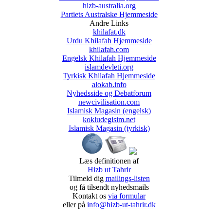
hizb-australia.org
Partiets Australske Hjemmeside
Andre Links
khilafat.dk
Urdu Khilafah Hjemmeside
khilafah.com
Engelsk Khilafah Hjemmeside
islamdevleti.org
Tyrkisk Khilafah Hjemmeside
alokab.info
Nyhedsside og Debatforum
newcivilisation.com
Islamisk Magasin (engelsk)
kokludegisim.net
Islamisk Magasin (tyrkisk)
Læs definitionen af
Hizb ut Tahrir
Tilmeld dig
mailings-listen
og få tilsendt nyhedsmails
Kontakt os
via formular
eller på
info@hizb-ut-tahrir.dk