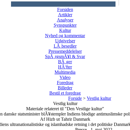
Forsiden
Artikler
Analyser
Synspunkter
Kultur
Nyhed og kommentar
Udgivelser
LÃ¸besedler
Pressemeddelelser
SpÃ¸rgsmÃ¥l & Svar
BÃ¸ger
HÃ¦fter
Multimedia
Video
Foredrag
Billeder
Bestil et foredrag
Forside
>
Vestlig kultur
Vestlig kultur
Materiale relateret til "Den Vestlige kultur"
n danske statsminister blÃ¥stempler Indiens blodige antimuslimske poli
Af Hizb ut Tahrir Danmark
ndiens ultranationalistiske og islamhadske retning i det politiske Danmar
Presse - 1. maj 2022