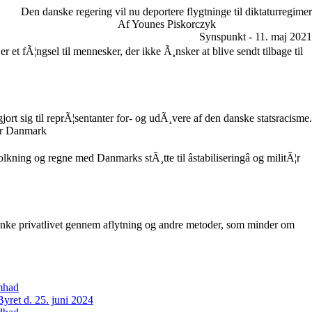
Den danske regering vil nu deportere flygtninge til diktaturregimer
Af Younes Piskorczyk
Synspunkt - 11. maj 2021
r et fÃ¦ngsel til mennesker, der ikke Ã¸nsker at blive sendt tilbage til
 gjort sig til reprÃ¦sentanter for- og udÃ¸vere af den danske statsracisme.
ir Danmark
kning og regne med Danmarks stÃ¸tte til âstabiliseringâ og militÃ¦r
¦nke privatlivet gennem aflytning og andre metoder, som minder om
amhad
ret d. 25. juni 2024