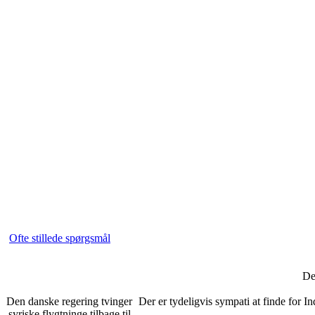
Ofte stillede spørgsmål
De
Den danske regering tvinger
Der er tydeligvis sympati at finde for I
syriske flygtninge tilbage til