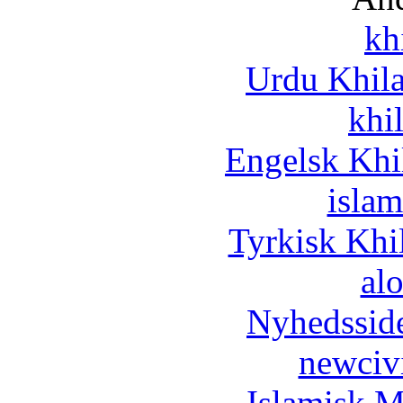
kh
Urdu Khil
khi
Engelsk Khi
islam
Tyrkisk Khi
al
Nyhedssid
newciv
Islamisk M