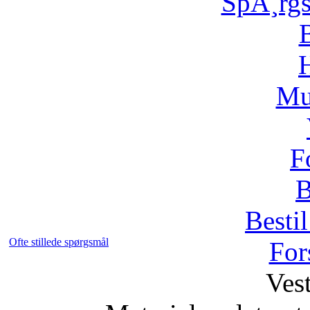
SpÃ¸rg
H
Mu
F
B
Bestil
Ofte stillede spørgsmål
For
Vest