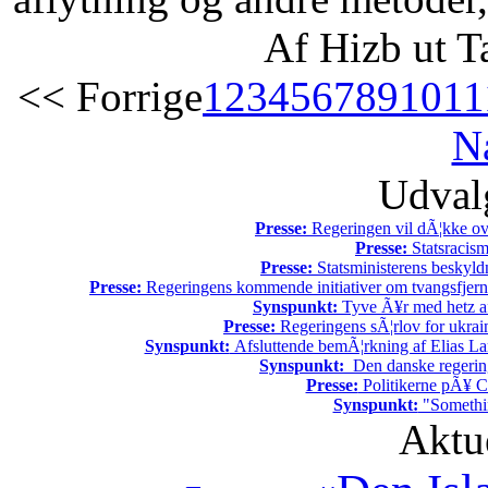
Af Hizb ut T
<< Forrige
1
2
3
4
5
6
7
8
9
10
11
N
Udvalg
Presse:
Regeringen vil dÃ¦kke ov
Presse:
Statsracis
Presse:
Statsministerens beskyld
Presse:
Regeringens kommende initiativer om tvangsfjerne
Synspunkt:
Tyve Ã¥r med hetz af
Presse:
Regeringens sÃ¦rlov for ukrain
Synspunkt:
Afsluttende bemÃ¦rkning af Elias La
Synspunkt:
Den danske regering 
Presse:
Politikerne pÃ¥ Ch
Synspunkt:
"Somethin
Aktu