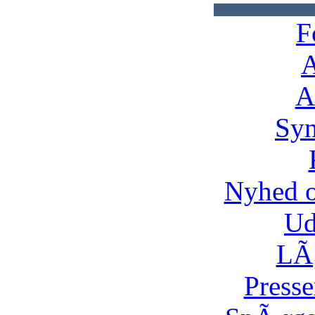
F
A
A
Syn
Nyhed 
Ud
LÃ¸
Presse