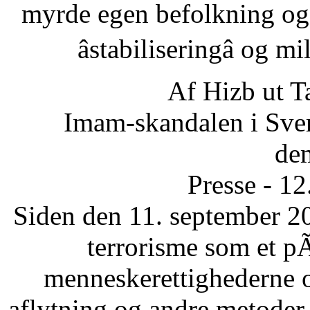
myrde egen befolkning og
âstabiliseringâ og 
Af Hizb ut T
Imam-skandalen i Sveri
dem
Presse - 1
Siden den 11. september 20
terrorisme som et p
menneskerettighederne 
aflytning og andre metode