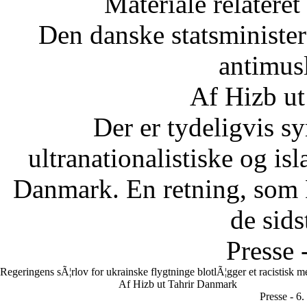
Materiale relateret
Den danske statsministe
antimus
Af Hizb ut
Der er tydeligvis sy
ultranationalistiske og is
Danmark. En retning, som 
de sids
Presse 
Regeringens sÃ¦rlov for ukrainske flygtninge blotlÃ¦gger et racistisk 
Af Hizb ut Tahrir Danmark
Presse - 6