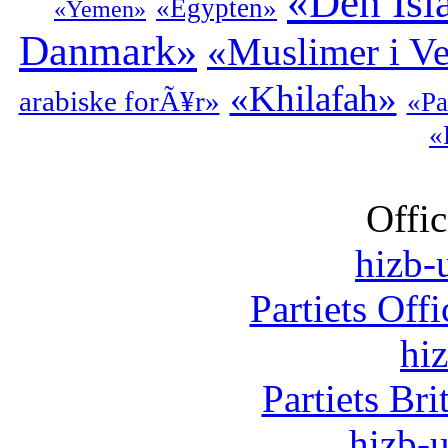
«Den Isl
«Egypten»
«Yemen»
Danmark»
«Muslimer i Ve
«Khilafah»
arabiske forÃ¥r»
«Pa
«
Offic
hizb-u
Partiets Off
hi
Partiets Br
hizb-u