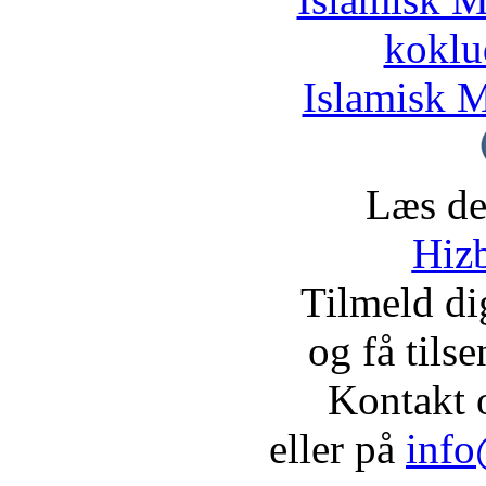
koklu
Islamisk M
Læs de
Hizb
Tilmeld d
og få tils
Kontakt 
eller på
info