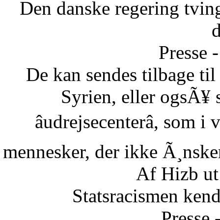
Den danske regering tvinge
Presse -
De kan sendes tilbage ti
Syrien, eller ogsÃ¥ 
âudrejsecenterâ, som i
mennesker, der ikke Ã¸nsker 
Af Hizb ut
Statsracismen ken
Presse 