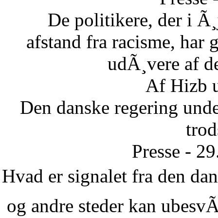
De politikere, der i Ã¸
afstand fra racisme, har g
udÃ¸vere af de
Af Hizb 
Den danske regering unde
tro
Presse - 2
Hvad er signalet fra den dans
og andre steder kan ubesvÃ¦