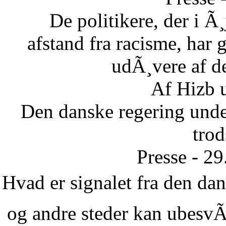
De politikere, der i Ã¸
afstand fra racisme, har g
udÃ¸vere af de
Af Hizb 
Den danske regering unde
tro
Presse - 2
Hvad er signalet fra den dans
og andre steder kan ubesvÃ¦