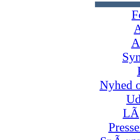
F
A
A
Syn
Nyhed 
Ud
LÃ¸
Presse