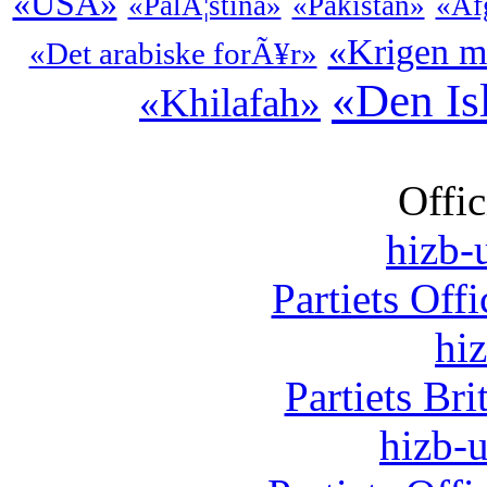
«USA»
«PalÃ¦stina»
«Pakistan»
«Af
«Krigen m
«Det arabiske forÃ¥r»
«Den Is
«Khilafah»
Offic
hizb-u
Partiets Off
hi
Partiets Br
hizb-u