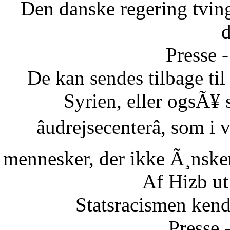
Den danske regering tvinge
Presse -
De kan sendes tilbage ti
Syrien, eller ogsÃ¥ 
âudrejsecenterâ, som i
mennesker, der ikke Ã¸nsker 
Af Hizb ut
Statsracismen ken
Presse 