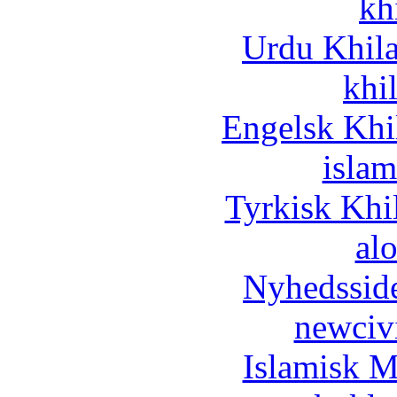
kh
Urdu Khil
khi
Engelsk Khi
islam
Tyrkisk Khi
al
Nyhedssid
newciv
Islamisk M