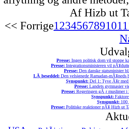
Af Hizb ut T
<< Forrige
1
2
3
4
5
6
7
8
9
10
11
N
Udvalg
Presse:
Ingen politisk dom vil stoppe kal
Presse:
Integrationsministeren vil pÃ¥dutt
Presse:
Den danske statsminister bl
LÃ¸beseddel:
Den velsignede Ramadan-mÃ¥neds beg
Synspunkt:
Del 1: Tyve Ã¥r med 
Presse:
Landets gymnasier vide
Presse:
Regeringen gÃ¸r muslimer i 
Synspunkt:
Faktore
Synspunkt:
100 Ã
Presse:
Politiske reaktioner pÃ¥ Hizb ut Ta
Aktu