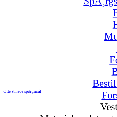
SpÃ¸rg
H
Mu
F
B
Bestil
Ofte stillede spørgsmål
For
Vest