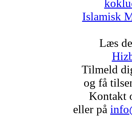
koklu
Islamisk M
Læs de
Hizb
Tilmeld d
og få tils
Kontakt 
eller på
info