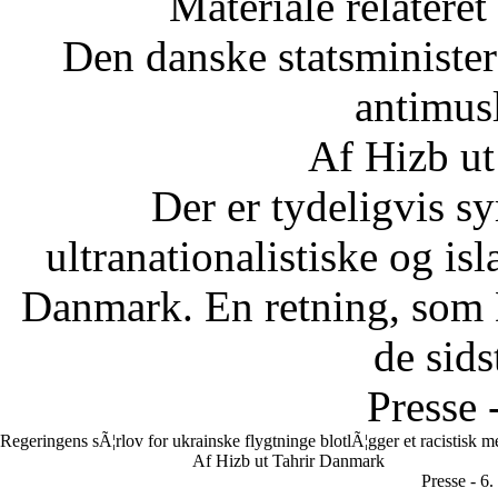
Materiale relateret
Den danske statsministe
antimus
Af Hizb ut
Der er tydeligvis sy
ultranationalistiske og is
Danmark. En retning, som 
de sids
Presse 
Regeringens sÃ¦rlov for ukrainske flygtninge blotlÃ¦gger et racistisk 
Af Hizb ut Tahrir Danmark
Presse - 6