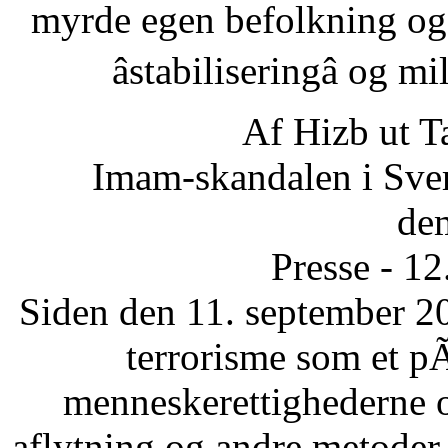
myrde egen befolkning og
âstabiliseringâ og 
Af Hizb ut T
Imam-skandalen i Sveri
dem
Presse - 1
Siden den 11. september 20
terrorisme som et p
menneskerettighederne 
aflytning og andre metode