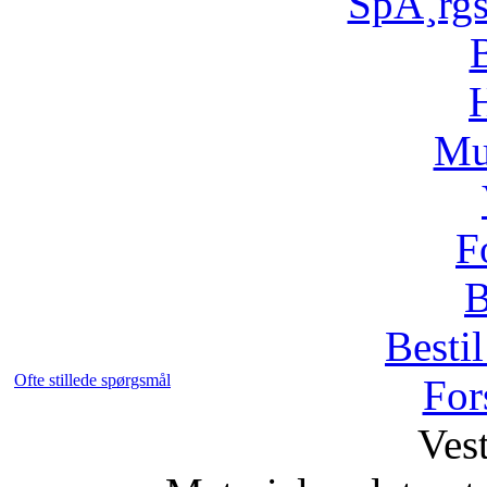
SpÃ¸rg
H
Mu
F
B
Bestil
Ofte stillede spørgsmål
For
Vest