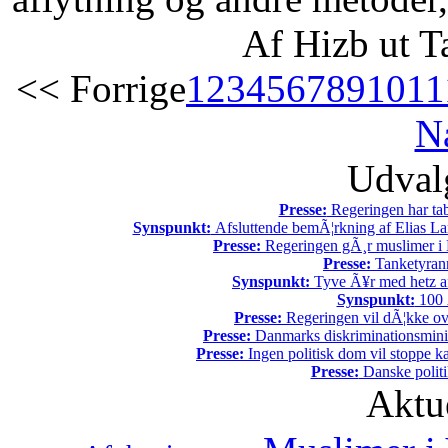
Af Hizb ut T
<< Forrige
1
2
3
4
5
6
7
8
9
10
11
N
Udvalg
Presse:
Regeringen har tab
Synspunkt:
Afsluttende bemÃ¦rkning af Elias La
Presse:
Regeringen gÃ¸r muslimer i 
Presse:
Tanketyrann
Synspunkt:
Tyve Ã¥r med hetz af
Synspunkt:
100 Ã
Presse:
Regeringen vil dÃ¦kke ov
Presse:
Danmarks diskriminationsminist
Presse:
Ingen politisk dom vil stoppe kal
Presse:
Danske politi
Aktu