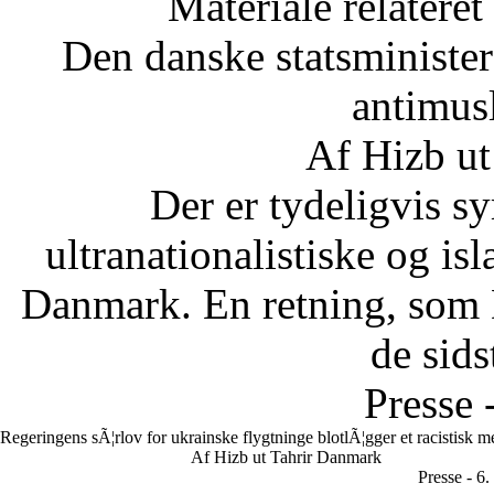
Materiale relateret
Den danske statsministe
antimus
Af Hizb ut
Der er tydeligvis sy
ultranationalistiske og is
Danmark. En retning, som 
de sids
Presse 
Regeringens sÃ¦rlov for ukrainske flygtninge blotlÃ¦gger et racistisk 
Af Hizb ut Tahrir Danmark
Presse - 6