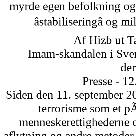
myrde egen befolkning og
âstabiliseringâ og 
Af Hizb ut T
Imam-skandalen i Sveri
dem
Presse - 1
Siden den 11. september 20
terrorisme som et p
menneskerettighederne 
aflytning og andre metode