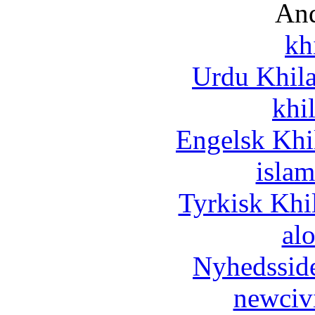
And
kh
Urdu Khil
khi
Engelsk Khi
islam
Tyrkisk Khi
al
Nyhedssid
newciv