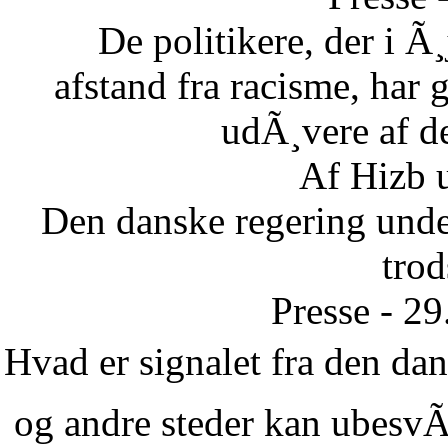
De politikere, der i Ã¸
afstand fra racisme, har g
udÃ¸vere af de
Af Hizb 
Den danske regering unde
tro
Presse - 2
Hvad er signalet fra den dans
og andre steder kan ubesvÃ¦