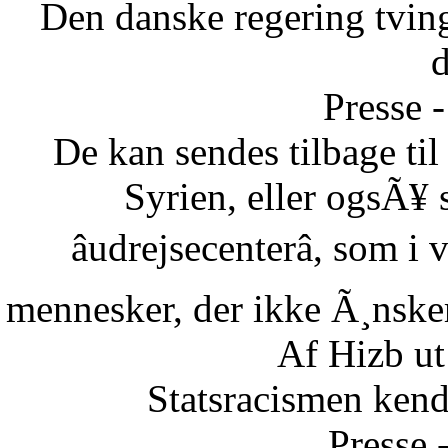
Den danske regering tvinge
Presse -
De kan sendes tilbage ti
Syrien, eller ogsÃ¥ 
âudrejsecenterâ, som i
mennesker, der ikke Ã¸nsker 
Af Hizb ut
Statsracismen ken
Presse 