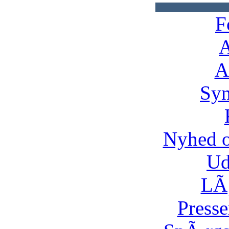
F
A
A
Syn
Nyhed 
Ud
LÃ¸
Presse