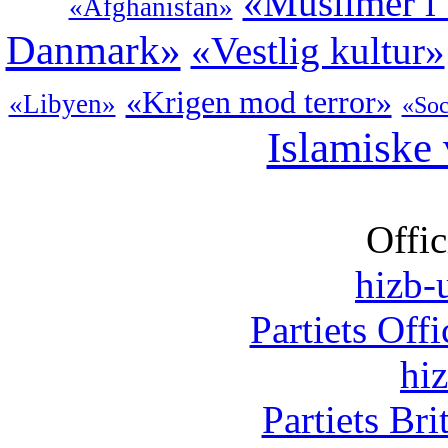
«Muslimer i
«Afghanistan»
Danmark»
«Vestlig kultur»
«Krigen mod terror»
«Libyen»
«Soc
Islamiske
Offic
hizb-u
Partiets Off
hi
Partiets Br