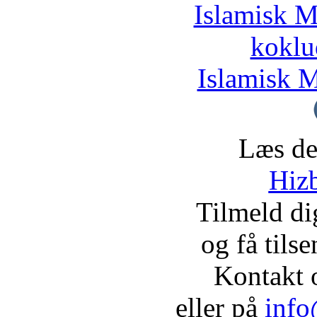
Islamisk M
koklu
Islamisk M
Læs de
Hizb
Tilmeld d
og få tils
Kontakt 
eller på
info