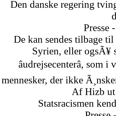
Den danske regering tvinge
Presse -
De kan sendes tilbage ti
Syrien, eller ogsÃ¥ 
âudrejsecenterâ, som i
mennesker, der ikke Ã¸nsker 
Af Hizb ut
Statsracismen ken
Presse 