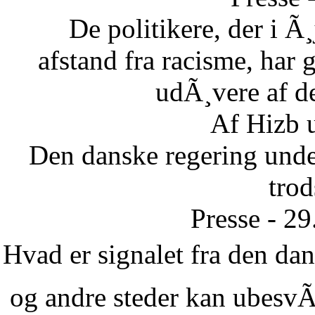
De politikere, der i Ã¸
afstand fra racisme, har g
udÃ¸vere af de
Af Hizb 
Den danske regering unde
tro
Presse - 2
Hvad er signalet fra den dans
og andre steder kan ubesvÃ¦