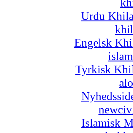
kh
Urdu Khil
khi
Engelsk Khi
islam
Tyrkisk Khi
al
Nyhedssid
newciv
Islamisk M