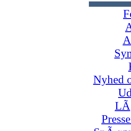
F
A
A
Syn
Nyhed 
Ud
LÃ¸
Presse