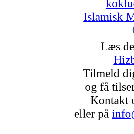
koklu
Islamisk M
Læs de
Hizb
Tilmeld d
og få tils
Kontakt 
eller på
info