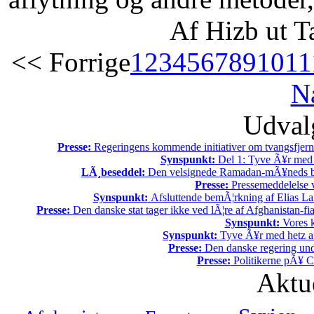
Af Hizb ut T
<< Forrige
1
2
3
4
5
6
7
8
9
10
11
N
Udvalg
Presse:
Regeringens kommende initiativer om tvangsfjerne
Synspunkt:
Del 1: Tyve Ã¥r med 
LÃ¸beseddel:
Den velsignede Ramadan-mÃ¥neds beg
Presse:
Pressemeddelelse v
Synspunkt:
Afsluttende bemÃ¦rkning af Elias La
Presse:
Den danske stat tager ikke ved lÃ¦re af Afghanistan-fia
Synspunkt:
Vores k
Synspunkt:
Tyve Ã¥r med hetz af
Presse:
Den danske regering unde
Presse:
Politikerne pÃ¥ Ch
Aktu