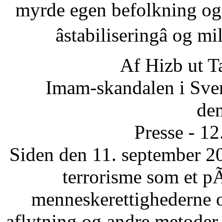
myrde egen befolkning og
âstabiliseringâ og 
Af Hizb ut T
Imam-skandalen i Sveri
dem
Presse - 1
Siden den 11. september 20
terrorisme som et p
menneskerettighederne 
aflytning og andre metode