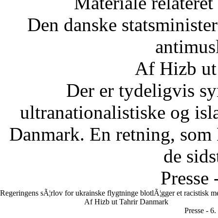
Materiale relateret
Den danske statsministe
antimus
Af Hizb ut
Der er tydeligvis sy
ultranationalistiske og is
Danmark. En retning, som 
de sids
Presse 
Regeringens sÃ¦rlov for ukrainske flygtninge blotlÃ¦gger et racistisk 
Af Hizb ut Tahrir Danmark
Presse - 6