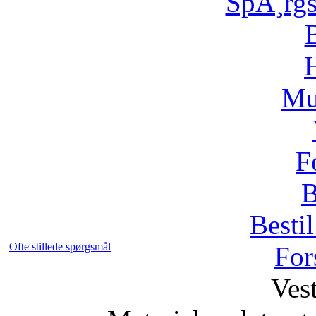
SpÃ¸rg
H
Mu
F
B
Bestil
Ofte stillede spørgsmål
For
Vest