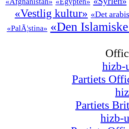
«Syrien»
«Afghanistan»
«Egypten»
«Vestlig kultur»
«Det arabi
«Den Islamiske
«PalÃ¦stina»
Offic
hizb-u
Partiets Off
hi
Partiets Br
hizb-u