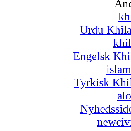
And
kh
Urdu Khil
khi
Engelsk Khi
islam
Tyrkisk Khi
al
Nyhedssid
newciv