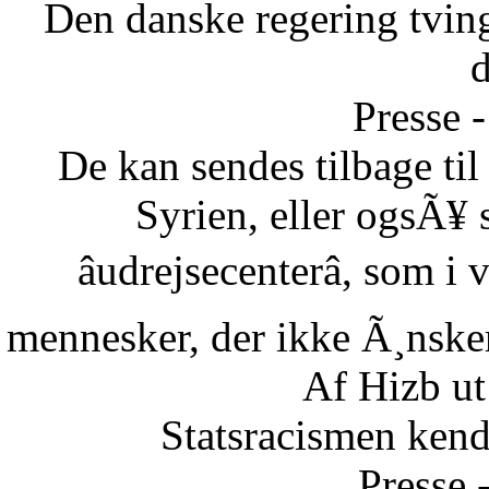
Den danske regering tvinge
Presse -
De kan sendes tilbage ti
Syrien, eller ogsÃ¥ 
âudrejsecenterâ, som i
mennesker, der ikke Ã¸nsker 
Af Hizb ut
Statsracismen ken
Presse 