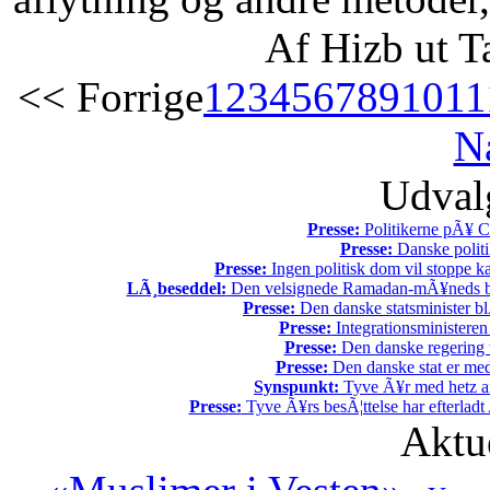
Af Hizb ut T
<< Forrige
1
2
3
4
5
6
7
8
9
10
11
N
Udvalg
Presse:
Politikerne pÃ¥ Ch
Presse:
Danske politi
Presse:
Ingen politisk dom vil stoppe kal
LÃ¸beseddel:
Den velsignede Ramadan-mÃ¥neds beg
Presse:
Den danske statsminister bl
Presse:
Integrationsministeren
Presse:
Den danske regering tv
Presse:
Den danske stat er med
Synspunkt:
Tyve Ã¥r med hetz af
Presse:
Tyve Ã¥rs besÃ¦ttelse har efterladt 
Aktu