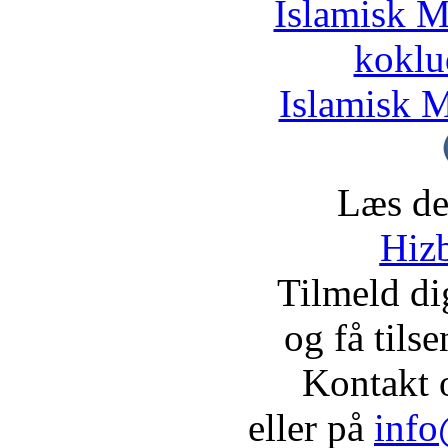
Islamisk M
koklu
Islamisk M
Læs de
Hizb
Tilmeld d
og få tils
Kontakt 
eller på
info