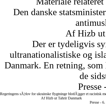
Materiale relateret
Den danske statsministe
antimus
Af Hizb ut
Der er tydeligvis sy
ultranationalistiske og is
Danmark. En retning, som 
de sids
Presse 
Regeringens sÃ¦rlov for ukrainske flygtninge blotlÃ¦gger et racistisk 
Af Hizb ut Tahrir Danmark
Presse - 6