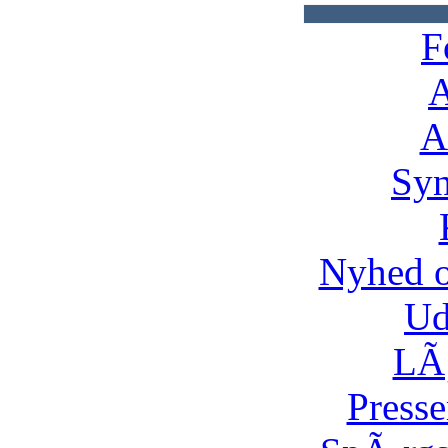
F
A
A
Syn
Nyhed 
Ud
LÃ¸
Presse