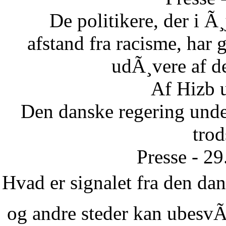
De politikere, der i Ã¸
afstand fra racisme, har g
udÃ¸vere af de
Af Hizb 
Den danske regering unde
tro
Presse - 2
Hvad er signalet fra den dans
og andre steder kan ubesvÃ¦