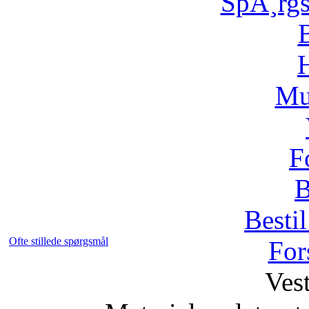
SpÃ¸rg
H
Mu
F
B
Bestil
Ofte stillede spørgsmål
For
Vest