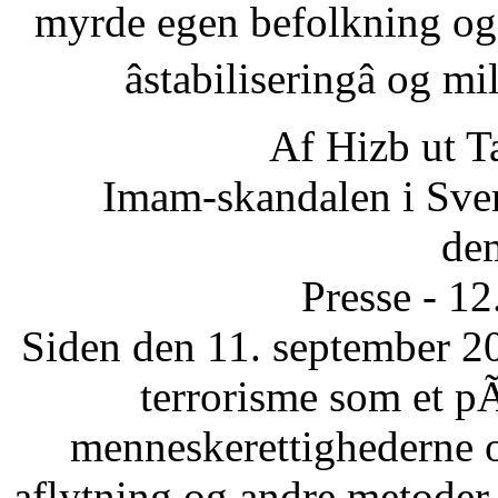
myrde egen befolkning og
âstabiliseringâ og 
Af Hizb ut T
Imam-skandalen i Sveri
dem
Presse - 1
Siden den 11. september 20
terrorisme som et p
menneskerettighederne 
aflytning og andre metode