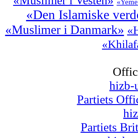
«Muslimer i Vesten»
«Yeme
«Den Islamiske ver
«Muslimer i Danmark»
«H
«Khilaf
Offic
hizb-u
Partiets Off
hi
Partiets Br