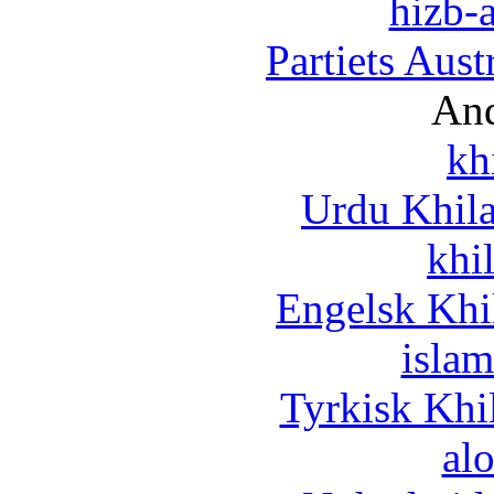
hizb-a
Partiets Aus
And
kh
Urdu Khil
khi
Engelsk Khi
islam
Tyrkisk Khi
al