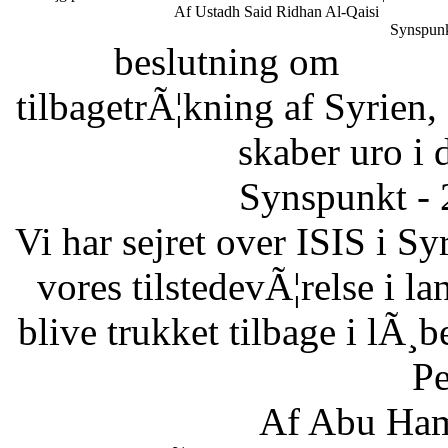
Af Ustadh Said Ridhan Al-Qaisi
Synspunk
beslutning om
tilbagetrÃ¦kning af Syrien,
skaber uro i 
Synspunkt - 
Vi har sejret over ISIS i Sy
vores tilstedevÃ¦relse i l
blive trukket tilbage i lÃ¸
Pe
Af Abu Ham