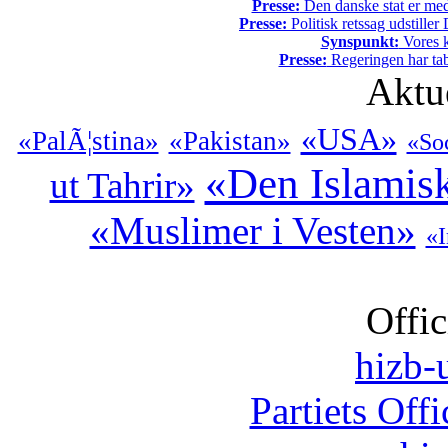
Presse:
Den danske stat er med
Presse:
Politisk retssag udstiller
Synspunkt:
Vores k
Presse:
Regeringen har tab
Aktu
«USA»
«PalÃ¦stina»
«Pakistan»
«Soc
«Den Islamis
ut Tahrir»
«Muslimer i Vesten»
«I
Offic
hizb-u
Partiets Off