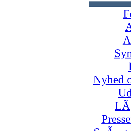
F
A
A
Syn
Nyhed 
Ud
LÃ¸
Presse