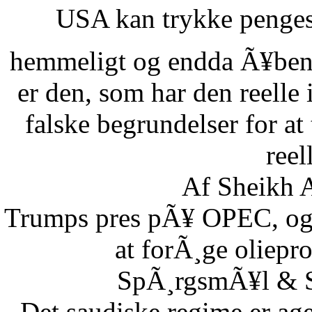
USA kan trykke pengese
hemmeligt og endda Ã¥benl
er den, som har den reelle
falske begrundelser for at
reel
Af Sheikh A
Trumps pres pÃ¥ OPEC, og S
at forÃ¸ge oliepr
SpÃ¸rgsmÃ¥l & Sv
Det saudiske regime er age