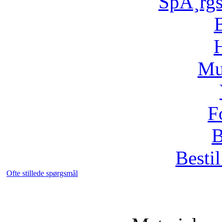
SpÃ¸rg
H
Mu
F
B
Bestil
Ofte stillede spørgsmål