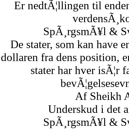
Er nedtÃ¦llingen til end
verdensÃ¸k
SpÃ¸rgsmÃ¥l & Sv
De stater, som kan have en
dollaren fra dens position,
stater har hver isÃ¦r 
bevÃ¦gelsesevn
Af Sheikh A
Underskud i det 
SpÃ¸rgsmÃ¥l & Sv