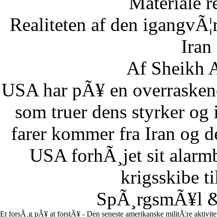
Materiale r
Realiteten af den igangvÃ
Iran
Af Sheikh A
USA har pÃ¥ en overraskend
som truer dens styrker og i
farer kommer fra Iran og d
USA forhÃ¸jet sit alarm
krigsskibe t
SpÃ¸rgsmÃ¥l & 
Et forsÃ¸g pÃ¥ at forstÃ¥ - Den seneste amerikanske militÃ¦re aktivit