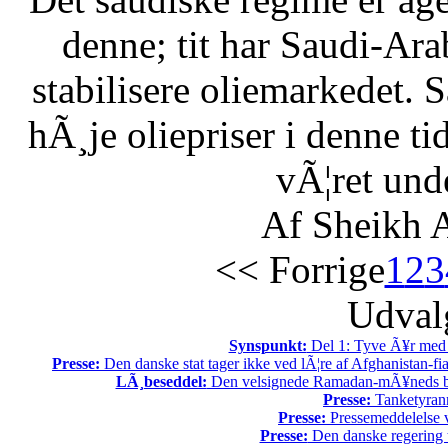
denne; tit har Saudi-Arabi
stabilisere oliemarkedet. 
hÃ¸je oliepriser i denne t
vÃ¦ret unde
Af Sheikh A
<< Forrige
1
2
3
Udvalg
Synspunkt:
Del 1: Tyve Ã¥r med 
Presse:
Den danske stat tager ikke ved lÃ¦re af Afghanistan-fia
LÃ¸beseddel:
Den velsignede Ramadan-mÃ¥neds beg
Presse:
Tanketyrann
Presse:
Pressemeddelelse v
Presse:
Den danske regering tv