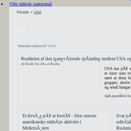
Ofte stillede spørgsmål
Forside
>
USA
USA
Materiale relateret til "USA"
Realiteten af den igangvÃ¦rende spÃ¦nding mellem USA og 
Af Sheikh Ata Abu al-Rashta
USA har pÃ¥ en
er farer som tr
samt at disse f
grupper; derfo
og sendt hangar-
SpÃ¸rgsmÃ¥l & Sva
Et forsÃ¸g pÃ¥ at forstÃ¥ - Den seneste
Svar p
amerikanske militÃ¦re aktivitet i
udtrÃ¦d
MellemÃ¸sten
Rusland