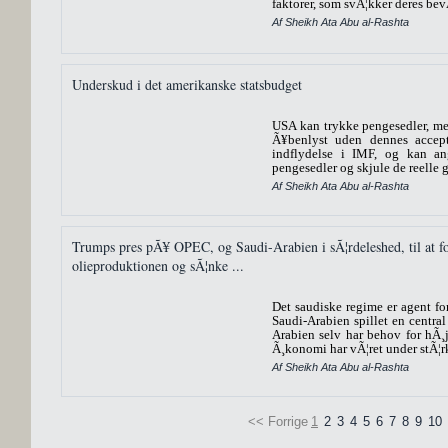
faktorer, som svÃ¦kker deres bev
Af Sheikh Ata Abu al-Rashta
Underskud i det amerikanske statsbudget
USA kan trykke pengesedler, me
Ã¥benlyst uden dennes accep
indflydelse i IMF, og kan ang
pengesedler og skjule de reelle 
Af Sheikh Ata Abu al-Rashta
Trumps pres pÃ¥ OPEC, og Saudi-Arabien i sÃ¦rdeleshed, til at f
olieproduktionen og sÃ¦nke ...
Det saudiske regime er agent for
Saudi-Arabien spillet en central 
Arabien selv har behov for hÃ¸j
Ã¸konomi har vÃ¦ret under stÃ¦rkt
Af Sheikh Ata Abu al-Rashta
<< Forrige
1
2
3
4
5
6
7
8
9
10