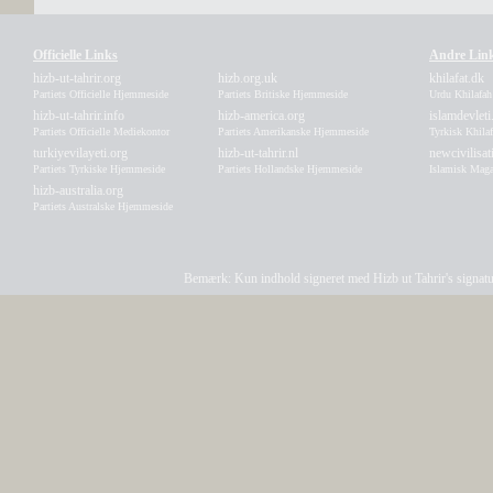
Officielle Links
Andre Lin
hizb-ut-tahrir.org
hizb.org.uk
khilafat.dk
Partiets Officielle Hjemmeside
Partiets Britiske Hjemmeside
Urdu Khilafa
hizb-ut-tahrir.info
hizb-america.org
islamdevleti
Partiets Officielle Mediekontor
Partiets Amerikanske Hjemmeside
Tyrkisk Khila
turkiyevilayeti.org
hizb-ut-tahrir.nl
newcivilisa
Partiets Tyrkiske Hjemmeside
Partiets Hollandske Hjemmeside
Islamisk Maga
hizb-australia.org
Partiets Australske Hjemmeside
Bemærk: Kun indhold signeret med Hizb ut Tahrir's signatur a