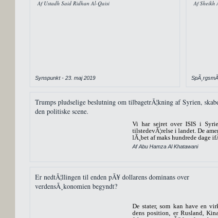
Af Ustadh Said Ridhan Al-Qaisi
Af Sheikh 
Synspunkt - 23. maj 2019
SpÃ¸rgsmÃ¥
Trumps pludselige beslutning om tilbagetrÃ¦kning af Syrien, skabe
den politiske scene.
Vi har sejret over ISIS i Syr
tilstedevÃ¦relse i landet. De ame
lÃ¸bet af maks hundrede dage if
Af Abu Hamza Al Khatawani
Er nedtÃ¦llingen til enden pÃ¥ dollarens dominans over
verdensÃ¸konomien begyndt?
De stater, som kan have en virk
dens position, er Rusland, Kin