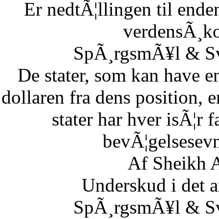
Er nedtÃ¦llingen til end
verdensÃ¸k
SpÃ¸rgsmÃ¥l & Sv
De stater, som kan have en
dollaren fra dens position,
stater har hver isÃ¦r 
bevÃ¦gelsesevn
Af Sheikh A
Underskud i det 
SpÃ¸rgsmÃ¥l & Sv