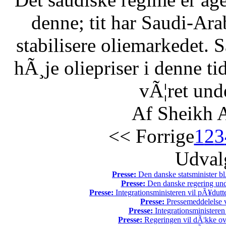
denne; tit har Saudi-Arabi
stabilisere oliemarkedet. 
hÃ¸je oliepriser i denne t
vÃ¦ret unde
Af Sheikh A
<< Forrige
1
2
3
Udvalg
Presse:
Den danske statsminister bl
Presse:
Den danske regering unde
Presse:
Integrationsministeren vil pÃ¥dutt
Presse:
Pressemeddelelse v
Presse:
Integrationsministeren
Presse:
Regeringen vil dÃ¦kke ov