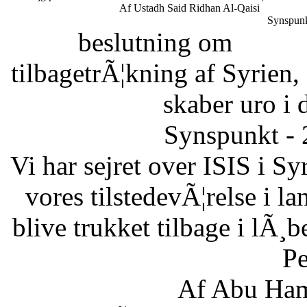
Af Ustadh Said Ridhan Al-Qaisi
Synspunk
beslutning om
tilbagetrÃ¦kning af Syrien,
skaber uro i 
Synspunkt - 
Vi har sejret over ISIS i Sy
vores tilstedevÃ¦relse i l
blive trukket tilbage i lÃ¸
Pe
Af Abu Ham