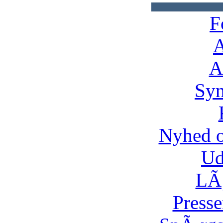
F
A
A
Syn
Nyhed 
Ud
LÃ¸
Presse