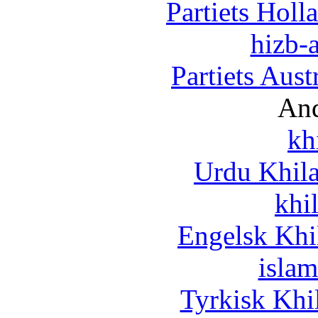
Partiets Hol
hizb-a
Partiets Aus
And
kh
Urdu Khil
khi
Engelsk Khi
islam
Tyrkisk Khi