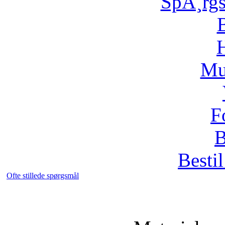
SpÃ¸rg
H
Mu
F
B
Bestil
Ofte stillede spørgsmål