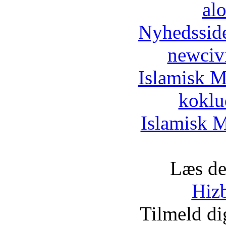
al
Nyhedssid
newciv
Islamisk M
koklu
Islamisk M
Læs de
Hizb
Tilmeld d