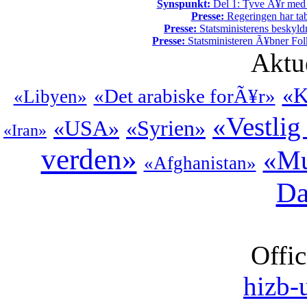
Synspunkt:
Del 1: Tyve Ã¥r med 
Presse:
Regeringen har tab
Presse:
Statsministerens beskyld
Presse:
Statsministeren Ã¥bner Fol
Aktu
«K
«Det arabiske forÃ¥r»
«Libyen»
«Vestlig
«USA»
«Syrien»
«Iran»
verden»
«Mu
«Afghanistan»
Da
Offic
hizb-u