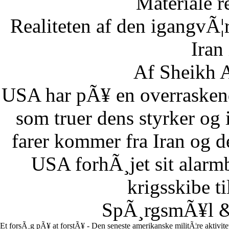
Materiale r
Realiteten af den igangvÃ
Iran
Af Sheikh A
USA har pÃ¥ en overraskend
som truer dens styrker og i
farer kommer fra Iran og d
USA forhÃ¸jet sit alarm
krigsskibe t
SpÃ¸rgsmÃ¥l & 
Et forsÃ¸g pÃ¥ at forstÃ¥ - Den seneste amerikanske militÃ¦re aktivit