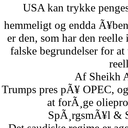
USA kan trykke pengese
hemmeligt og endda Ã¥benl
er den, som har den reelle
falske begrundelser for at
reel
Af Sheikh A
Trumps pres pÃ¥ OPEC, og S
at forÃ¸ge oliepr
SpÃ¸rgsmÃ¥l & Sv
Det saudiske regime er age