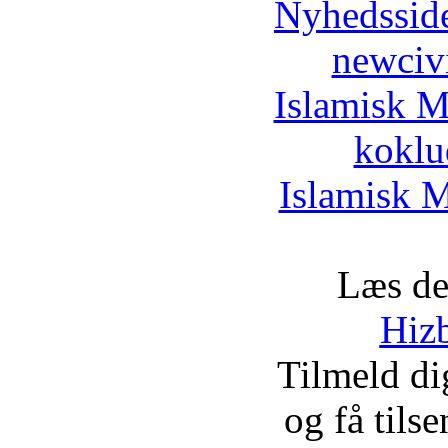
Nyhedssid
newciv
Islamisk M
koklu
Islamisk M
Læs de
Hizb
Tilmeld d
og få tils