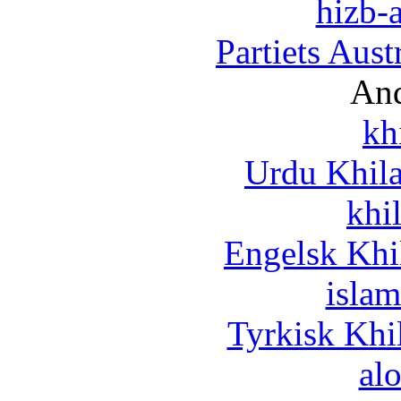
hizb-a
Partiets Aus
And
kh
Urdu Khil
khi
Engelsk Khi
islam
Tyrkisk Khi
al