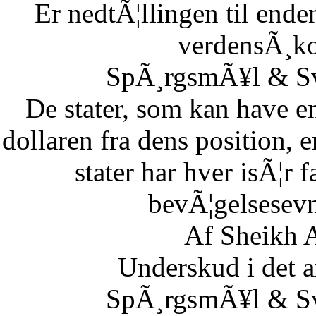
Er nedtÃ¦llingen til end
verdensÃ¸k
SpÃ¸rgsmÃ¥l & Sv
De stater, som kan have en
dollaren fra dens position,
stater har hver isÃ¦r 
bevÃ¦gelsesevn
Af Sheikh A
Underskud i det 
SpÃ¸rgsmÃ¥l & Sv