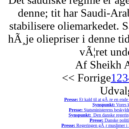
denne; tit har Saudi-Arabi
stabilisere oliemarkedet. 
hÃ¸je oliepriser i denne t
vÃ¦ret unde
Af Sheikh A
<< Forrige
1
2
3
Udvalg
Presse:
Et kald til at gÃ¸re en end
Synspunkt:
Vores k
Presse:
Statsministerens beskyld
Synspunkt:
Den danske regering 
Presse:
Danske politi
Presse:
Regeringen gÃ¸r muslimer i 