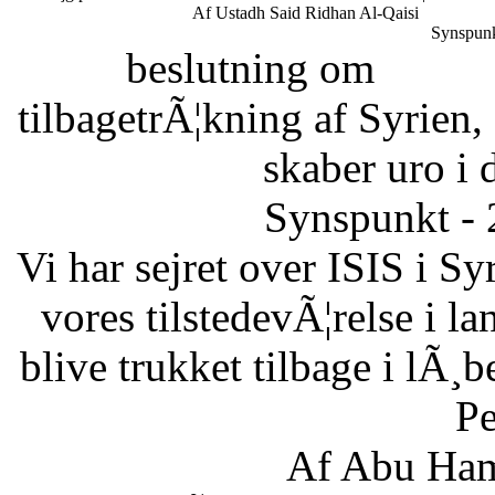
Af Ustadh Said Ridhan Al-Qaisi
Synspunk
beslutning om
tilbagetrÃ¦kning af Syrien,
skaber uro i 
Synspunkt - 
Vi har sejret over ISIS i Sy
vores tilstedevÃ¦relse i l
blive trukket tilbage i lÃ¸
Pe
Af Abu Ham