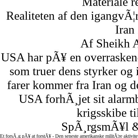
Materiale r
Realiteten af den igangvÃ
Iran
Af Sheikh A
USA har pÃ¥ en overraskend
som truer dens styrker og i
farer kommer fra Iran og d
USA forhÃ¸jet sit alarm
krigsskibe t
SpÃ¸rgsmÃ¥l & 
Et forsÃ¸g pÃ¥ at forstÃ¥ - Den seneste amerikanske militÃ¦re aktivit