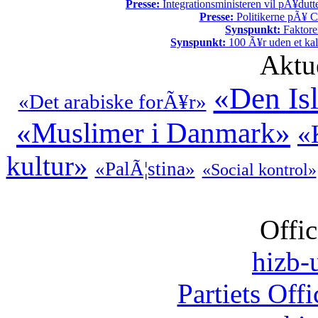
Presse:
Integrationsministeren vil pÃ¥dutt
Presse:
Politikerne pÃ¥ Ch
Synspunkt:
Faktore
Synspunkt:
100 Ã¥r uden et kali
Aktu
«Den Is
«Det arabiske forÃ¥r»
«Muslimer i Danmark»
«
kultur»
«PalÃ¦stina»
«Social kontrol»
Offic
hizb-u
Partiets Off