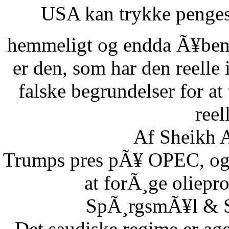
USA kan trykke pengese
hemmeligt og endda Ã¥benl
er den, som har den reelle
falske begrundelser for at
reel
Af Sheikh A
Trumps pres pÃ¥ OPEC, og S
at forÃ¸ge oliepr
SpÃ¸rgsmÃ¥l & Sv
Det saudiske regime er age