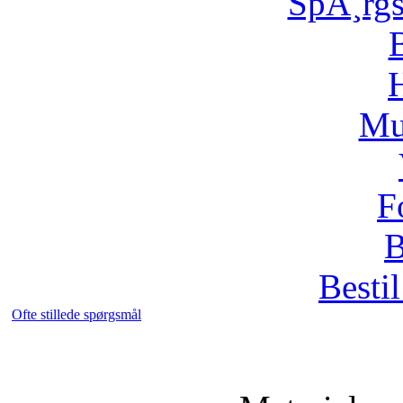
SpÃ¸rg
H
Mu
F
B
Bestil
Ofte stillede spørgsmål