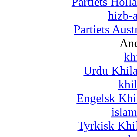
Partiets Hol
hizb-a
Partiets Aus
And
kh
Urdu Khil
khi
Engelsk Khi
islam
Tyrkisk Khi