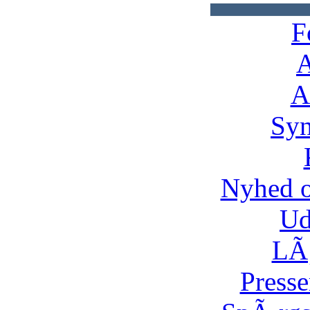
F
A
A
Syn
Nyhed 
Ud
LÃ¸
Presse