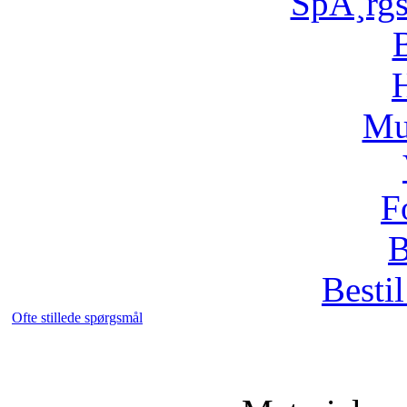
SpÃ¸rg
H
Mu
F
B
Bestil
Ofte stillede spørgsmål