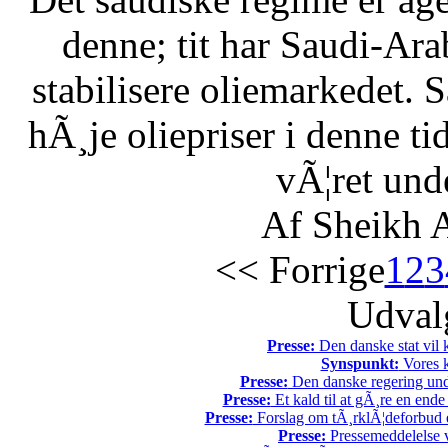
denne; tit har Saudi-Arabi
stabilisere oliemarkedet. 
hÃ¸je oliepriser i denne t
vÃ¦ret unde
Af Sheikh A
<< Forrige
1
2
3
Udvalg
Presse:
Den danske stat vil kr
Synspunkt:
Vores k
Presse:
Den danske regering unde
Presse:
Et kald til at gÃ¸re en end
Presse:
Forslag om tÃ¸rklÃ¦deforbud e
Presse:
Pressemeddelelse v