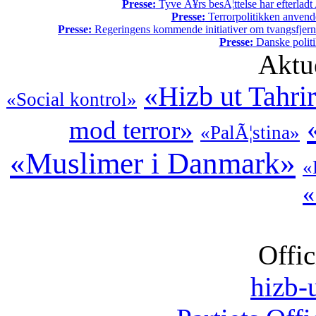
Presse:
Tyve Ã¥rs besÃ¦ttelse har efterladt 
Presse:
Terrorpolitikken anvende
Presse:
Regeringens kommende initiativer om tvangsfjerne
Presse:
Danske politi
Aktu
«Hizb ut Tahri
«Social kontrol»
mod terror»
«PalÃ¦stina»
«Muslimer i Danmark»
«
«
Offic
hizb-u