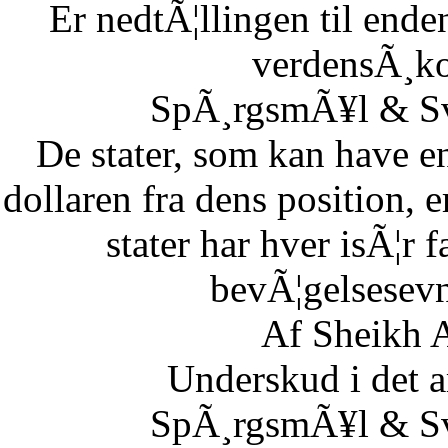
Er nedtÃ¦llingen til end
verdensÃ¸k
SpÃ¸rgsmÃ¥l & Sv
De stater, som kan have en
dollaren fra dens position,
stater har hver isÃ¦r 
bevÃ¦gelsesevn
Af Sheikh A
Underskud i det 
SpÃ¸rgsmÃ¥l & Sv