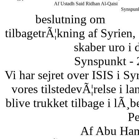
Af Ustadh Said Ridhan Al-Qaisi
Synspunk
beslutning om
tilbagetrÃ¦kning af Syrien,
skaber uro i 
Synspunkt - 
Vi har sejret over ISIS i Sy
vores tilstedevÃ¦relse i l
blive trukket tilbage i lÃ¸
Pe
Af Abu Ham