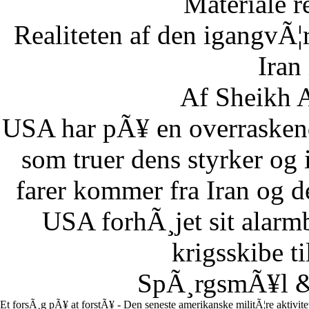
Materiale r
Realiteten af den igangvÃ
Iran
Af Sheikh A
USA har pÃ¥ en overraskend
som truer dens styrker og i
farer kommer fra Iran og d
USA forhÃ¸jet sit alarm
krigsskibe t
SpÃ¸rgsmÃ¥l & 
Et forsÃ¸g pÃ¥ at forstÃ¥ - Den seneste amerikanske militÃ¦re aktivit