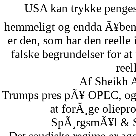
USA kan trykke pengese
hemmeligt og endda Ã¥benl
er den, som har den reelle
falske begrundelser for at
reel
Af Sheikh A
Trumps pres pÃ¥ OPEC, og S
at forÃ¸ge oliepr
SpÃ¸rgsmÃ¥l & Sv
Det saudiske regime er age