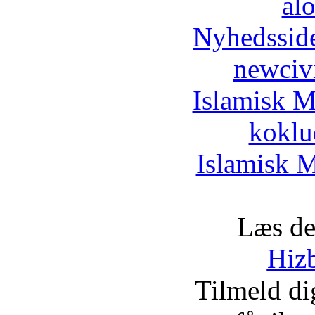
al
Nyhedssid
newciv
Islamisk M
koklu
Islamisk M
Læs de
Hizb
Tilmeld d