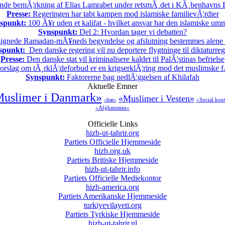
nde bemÃ¦rkning af Elias Lamrabet under retsmÃ¸det i KÃ¸benhavns By
Presse:
Regeringen har tabt kampen mod islamiske familievÃ¦rdier
spunkt:
100 Ã¥r uden et kalifat - hvilket ansvar har den islamiske u
Synspunkt:
Del 2: Hvordan tager vi debatten?
ignede Ramadan-mÃ¥neds begyndelse og afslutning bestemmes alene
spunkt:
Den danske regering vil nu deportere flygtninge til diktaturre
Presse:
Den danske stat vil kriminalisere kaldet til PalÃ¦stinas befrielse
rslag om tÃ¸rklÃ¦deforbud er en krigserklÃ¦ring mod det muslimske f
Synspunkt:
Faktorerne bag nedlÃ¦ggelsen af Khilafah
Aktuelle Emner
uslimer i Danmark»
«Muslimer i Vesten»
«Social kon
«Iran»
«Afghanistan»
Officielle Links
hizb-ut-tahrir.org
Partiets Officielle Hjemmeside
hizb.org.uk
Partiets Britiske Hjemmeside
hizb-ut-tahrir.info
Partiets Officielle Mediekontor
hizb-america.org
Partiets Amerikanske Hjemmeside
turkiyevilayeti.org
Partiets Tyrkiske Hjemmeside
hizb-ut-tahrir.nl