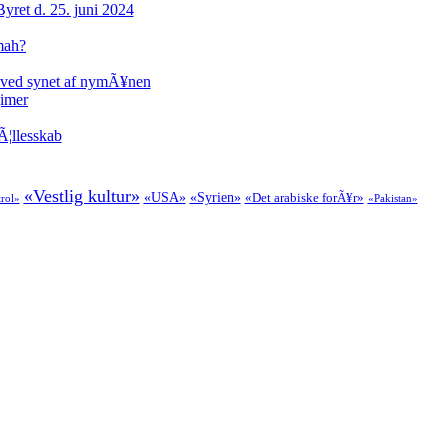
ret d. 25. juni 2024
mmah?
 ved synet af nymÃ¥nen
gimer
Ã¦llesskab
«Vestlig kultur»
«USA»
«Syrien»
«Det arabiske forÃ¥r»
trol»
«Pakistan»