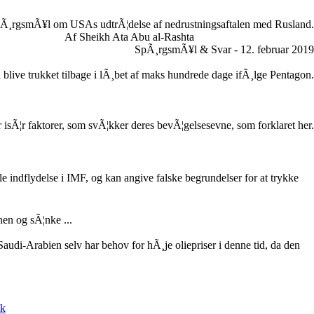
Ã¸rgsmÃ¥l om USAs udtrÃ¦delse af nedrustningsaftalen med Rusland.
Af Sheikh Ata Abu al-Rashta
SpÃ¸rgsmÃ¥l & Svar - 12. februar 2019
il blive trukket tilbage i lÃ¸bet af maks hundrede dage ifÃ¸lge Pentagon.
r isÃ¦r faktorer, som svÃ¦kker deres bevÃ¦gelsesevne, som forklaret her.
indflydelse i IMF, og kan angive falske begrundelser for at trykke
en og sÃ¦nke ...
 Saudi-Arabien selv har behov for hÃ¸je oliepriser i denne tid, da den
ik