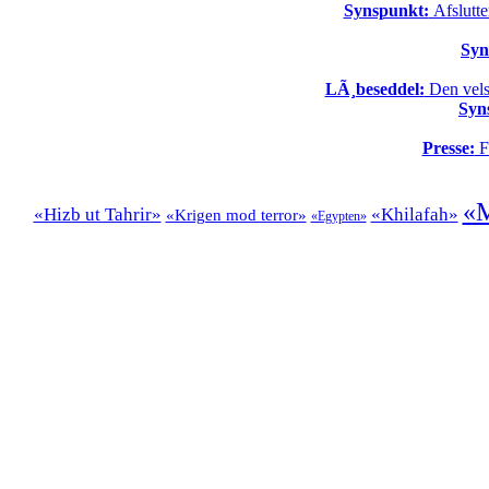
Synspunkt:
Afslutte
Syn
LÃ¸beseddel:
Den vels
Syn
Presse:
Fo
«M
«Hizb ut Tahrir»
«Khilafah»
«Krigen mod terror»
«Egypten»