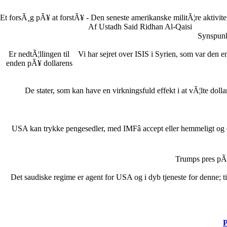
Et forsÃ¸g pÃ¥ at forstÃ¥ - Den seneste amerikanske militÃ¦re aktivit
Af Ustadh Said Ridhan Al-Qaisi
Synspunk
Er nedtÃ¦llingen til
Vi har sejret over ISIS i Syrien, som var den e
enden pÃ¥ dollarens
De stater, som kan have en virkningsfuld effekt i at vÃ¦lte doll
USA kan trykke pengesedler, med IMFâ accept eller hemmeligt og 
Trumps pres pÃ¥
Det saudiske regime er agent for USA og i dyb tjeneste for denne; tit
P