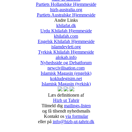
Partiets Hollandske Hjemmeside
hizb-australia.org
Partiets Australske Hjemmeside
Andre Links
khilafat.dk
Urdu Khilafah Hjemmeside
khilafah.com
Engelsk Khilafah Hjemmeside
islamdevleti.org
Tyrkisk Khilafah Hjemmeside
alokab.info
Nyhedsside og Debatforum
newcivilisation.com
Islamisk Magasin (engelsk)
kokludegisim.net
Islamisk Magasin (tyrkisk)
Læs definitionen af
Hizb ut Tahrir
Tilmeld dig
mailings-listen
og få tilsendt nyhedsmails
Kontakt os
via formular
eller på
info@hizb-ut-tahrir.dk