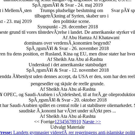
SpÃ¸rgsmÃ¥l & Svar - 24. maj 2019
et i MellemÃ¸sten
Trumps pludselige beslutning om
Svar pÃ¥ sp
tilbagetrÃ¦kning af Syrien, skaber uro i
t - 23. maj 2019
den politiske scene.
Synspunkt - 29. december 2018
neste grund til vores tilstedevÃ¦relse i landet. De amerikanske styrker v
Af Abu Hamza Al Khatawani
dominans over verdensÃ¸konomien begyndt?
SpÃ¸rgsmÃ¥l & Svar - 26. november 2018
aren fra dens position, er Rusland, Kina og EU, men disse stater har hve
Af Sheikh Ata Abu al-Rashta
Underskud i det amerikanske statsbudget
SpÃ¸rgsmÃ¥l & Svar - 12. november 2018
endda Ã¥benlyst uden dennes accept, da USA er den, som har den reelle 
pengesedler og skjule de reelle grunde.
Af Sheikh Ata Abu al-Rashta
 OPEC, og Saudi-Arabien i sÃ¦rdeleshed, til at forÃ¸ge olieproduktion
SpÃ¸rgsmÃ¥l & Svar - 20. oktober 2018
 har Saudi-Arabien spillet en central rolle i at stabilisere oliemarkedet.
saudiske Ã¸konomi har vÃ¦ret under stÃ¦rkt pres ...
Af Sheikh Ata Abu al-Rashta
<< Forrige
1
2
3
4
5
6
7
8
9
10
Næste >>
Udvalgt Materiale
resse:
Landets gymnasier viderefÃ¸rer regeringens anti-islamiske polit