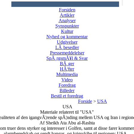
Forsiden
Artikler
Analyser
Synspunkter
Kultur
Nyhed og kommentar
Udgivelser
LÃ¸besedler
Pressemeddelelser
SpÃ¸rgsmÃ¥l & Svar
BÃ¸ger
HÃ¦fter
Multimedia
Video
Foredrag
Billeder
Bestil et foredrag
Forside
>
USA
USA
Materiale relateret til "USA"
ealiteten af den igangvÃ¦rende spÃ¦nding mellem USA og Iran i region
Af Sheikh Ata Abu al-Rashta
 truer dens styrker og interesser i Golfen, samt at disse farer kommer 
alarmberedskab og sendt hangar- og krigsskibe til regionen; USA...