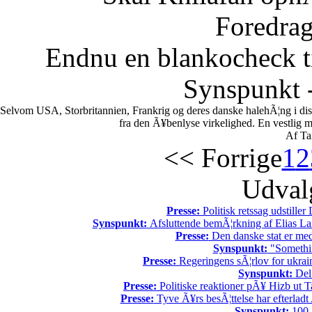
Foredrag
Endnu en blankocheck t
Synspunkt -
Selvom USA, Storbritannien, Frankrig og deres danske halehÃ¦ng i di
fra den Ã¥benlyse virkelighed. En vestlig mili
Af Ta
<< Forrige
1
2
Udvalg
Presse:
Politisk retssag udstiller
Synspunkt:
Afsluttende bemÃ¦rkning af Elias La
Presse:
Den danske stat er med
Synspunkt:
"Somethin
Presse:
Regeringens sÃ¦rlov for ukrain
Synspunkt:
Del 
Presse:
Politiske reaktioner pÃ¥ Hizb ut Ta
Presse:
Tyve Ã¥rs besÃ¦ttelse har efterladt 
Synspunkt:
100 Ã