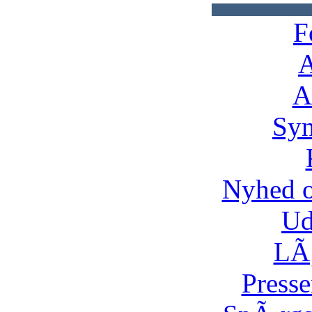
F
A
A
Syn
Nyhed 
Ud
LÃ¸
Presse