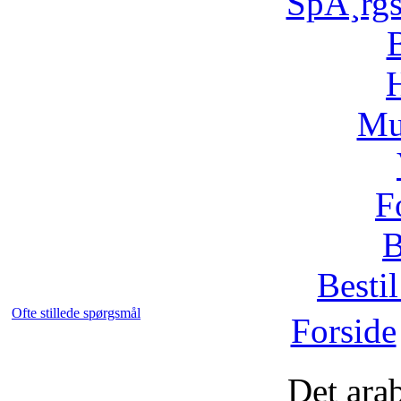
SpÃ¸rg
H
Mu
F
B
Bestil
Ofte stillede spørgsmål
Forside
Det ara