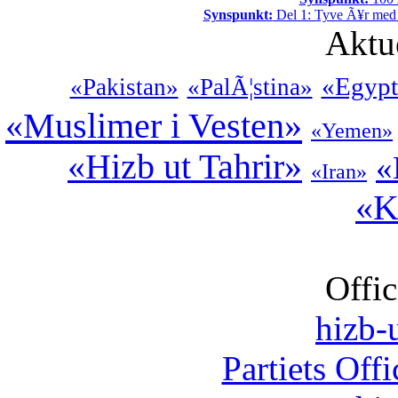
Synspunkt:
Del 1: Tyve Ã¥r med 
Aktu
«Egypt
«Pakistan»
«PalÃ¦stina»
«Muslimer i Vesten»
«Yemen»
«Hizb ut Tahrir»
«
«Iran»
«K
Offic
hizb-u
Partiets Off