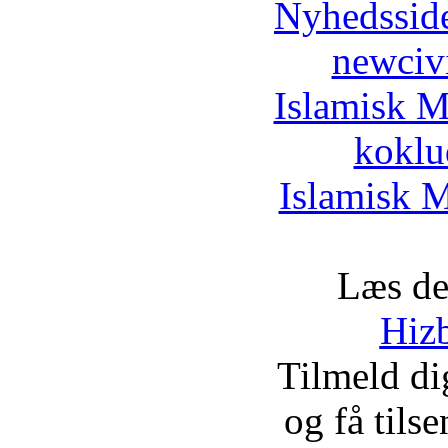
Nyhedssid
newciv
Islamisk M
koklu
Islamisk M
Læs de
Hizb
Tilmeld d
og få tils