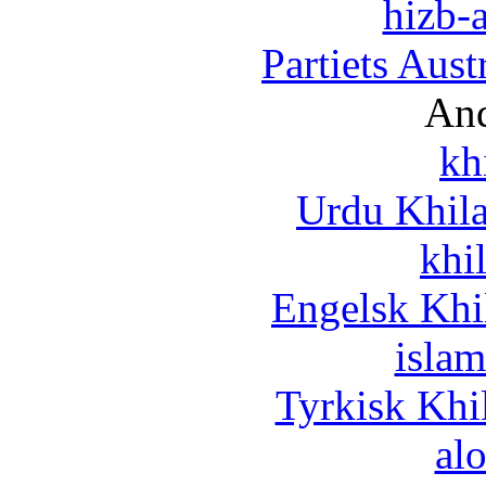
hizb-a
Partiets Aus
And
kh
Urdu Khil
khi
Engelsk Khi
islam
Tyrkisk Khi
al